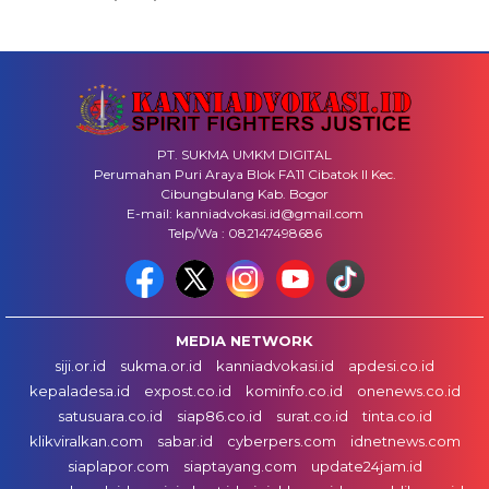
PT. SUKMA UMKM DIGITAL
Perumahan Puri Araya Blok FA11 Cibatok II Kec.
Cibungbulang Kab. Bogor
E-mail: kanniadvokasi.id@gmail.com
Telp/Wa : 082147498686
MEDIA NETWORK
siji.or.id
sukma.or.id
kanniadvokasi.id
apdesi.co.id
kepaladesa.id
expost.co.id
kominfo.co.id
onenews.co.id
satusuara.co.id
siap86.co.id
surat.co.id
tinta.co.id
klikviralkan.com
sabar.id
cyberpers.com
idnetnews.com
siaplapor.com
siaptayang.com
update24jam.id