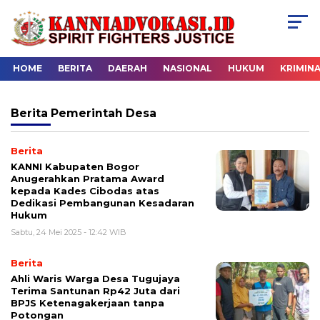
HOME
BERITA
DAERAH
NASIONAL
HUKUM
KRIMIN
Berita
Pemerintah Desa
Berita
KANNI Kabupaten Bogor
Anugerahkan Pratama Award
kepada Kades Cibodas atas
Dedikasi Pembangunan Kesadaran
Hukum
Sabtu, 24 Mei 2025 - 12:42 WIB
Berita
Ahli Waris Warga Desa Tugujaya
Terima Santunan Rp42 Juta dari
BPJS Ketenagakerjaan tanpa
Potongan