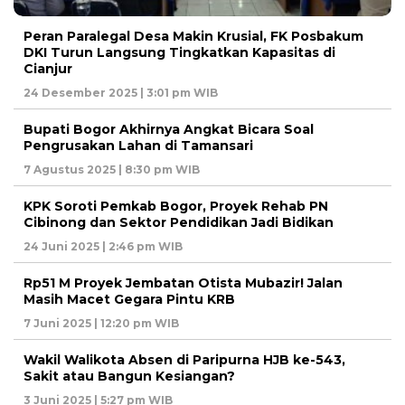
Peran Paralegal Desa Makin Krusial, FK Posbakum
DKI Turun Langsung Tingkatkan Kapasitas di
Cianjur
24 Desember 2025 | 3:01 pm WIB
Bupati Bogor Akhirnya Angkat Bicara Soal
Pengrusakan Lahan di Tamansari
7 Agustus 2025 | 8:30 pm WIB
KPK Soroti Pemkab Bogor, Proyek Rehab PN
Cibinong dan Sektor Pendidikan Jadi Bidikan
24 Juni 2025 | 2:46 pm WIB
Rp51 M Proyek Jembatan Otista Mubazir! Jalan
Masih Macet Gegara Pintu KRB
7 Juni 2025 | 12:20 pm WIB
Wakil Walikota Absen di Paripurna HJB ke-543,
Sakit atau Bangun Kesiangan?
3 Juni 2025 | 5:27 pm WIB