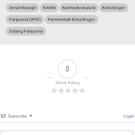
Jenal Mutaqin
KANNI
Kanniadvokasi.id
Kota Bogor
Paripurna DPRD
Pemerintah Kota Bogor
Sidang Paripurna
0
Article Rating
Subscribe
Login