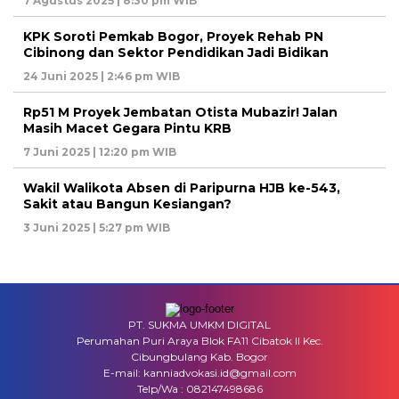
7 Agustus 2025 | 8:30 pm WIB
KPK Soroti Pemkab Bogor, Proyek Rehab PN
Cibinong dan Sektor Pendidikan Jadi Bidikan
24 Juni 2025 | 2:46 pm WIB
Rp51 M Proyek Jembatan Otista Mubazir! Jalan
Masih Macet Gegara Pintu KRB
7 Juni 2025 | 12:20 pm WIB
Wakil Walikota Absen di Paripurna HJB ke-543,
Sakit atau Bangun Kesiangan?
3 Juni 2025 | 5:27 pm WIB
PT. SUKMA UMKM DIGITAL
Perumahan Puri Araya Blok FA11 Cibatok II Kec.
Cibungbulang Kab. Bogor
E-mail: kanniadvokasi.id@gmail.com
Telp/Wa : 082147498686