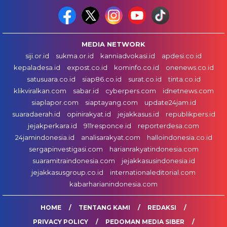
MEDIA NETWORK
siji.or.id
sukma.or.id
kanniadvokasi.id
apdesi.co.id
kepaladesa.id
expost.co.id
kominfo.co.id
onenews.co.id
satusuara.co.id
siap86.co.id
surat.co.id
tinta.co.id
klikviralkan.com
sabar.id
cyberpers.com
idnetnews.com
siaplapor.com
siaptayang.com
update24jam.id
suaradaerah.id
opinirakyat.id
jejakkasus.id
republikpers.id
jejakperkara.id
911responce.id
reporterdesa.com
24jamindonesia.id
analisarakyat.com
halloindonesia.co.id
sergapinvestigasi.com
harianrakyatindonesia.com
suaramitraindonesia.com
jejakkasusindonesia.id
jejakkasusgroup.co.id
internationaleditorial.com
kabarharianindonesia.com
HOME
TENTANG KAMI
REDAKSI
PRIVACY POLICY
PEDOMAN MEDIA SIBER