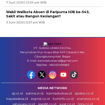
7 Juni 2025 | 12:20 pm WIB
Wakil Walikota Absen di Paripurna HJB ke-543,
Sakit atau Bangun Kesiangan?
3 Juni 2025 | 5:27 pm WIB
PT. SUKMA UMKM DIGITAL
Perumahan Puri Araya Blok FA11 Cibatok II Kec.
Cibungbulang Kab. Bogor
E-mail: kanniadvokasi.id@gmail.com
Telp/Wa : 082147498686
MEDIA NETWORK
siji.or.id
sukma.or.id
kanniadvokasi.id
apdesi.co.id
kepaladesa.id
expost.co.id
kominfo.co.id
onenews.co.id
satusuara.co.id
siap86.co.id
surat.co.id
tinta.co.id