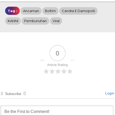
Tag :
Ancaman
Boltim
Candra E Damopolii
KANNI
Pembunuhan
Viral
0
Article Rating
Login
Subscribe