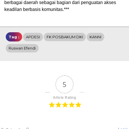
berbagai daerah sebagai bagian dari penguatan akses
keadilan berbasis komunitas.***
Tag :
APDESI
FK POSBAKUM DKI
KANNI
Ruswan Efendi
5
Article Rating