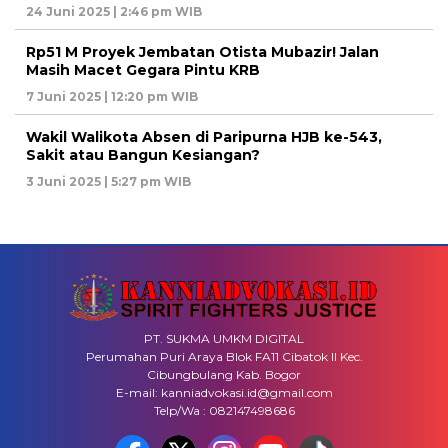
24 Juni 2025 | 2:46 pm WIB
Rp51 M Proyek Jembatan Otista Mubazir! Jalan
Masih Macet Gegara Pintu KRB
7 Juni 2025 | 12:20 pm WIB
Wakil Walikota Absen di Paripurna HJB ke-543,
Sakit atau Bangun Kesiangan?
3 Juni 2025 | 5:27 pm WIB
PT. SUKMA UMKM DIGITAL
Perumahan Puri Araya Blok FA11 Cibatok II Kec.
Cibungbulang Kab. Bogor
E-mail: kanniadvokasi.id@gmail.com
Telp/Wa : 082147498686