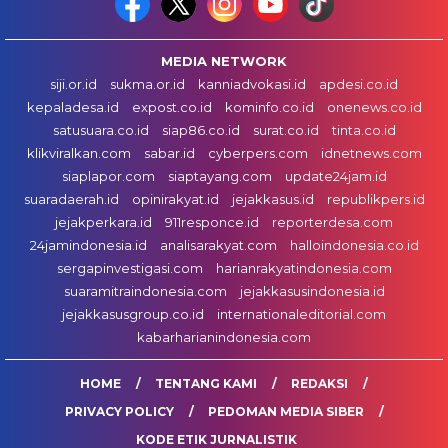
MEDIA NETWORK
siji.or.id
sukma.or.id
kanniadvokasi.id
apdesi.co.id
kepaladesa.id
expost.co.id
kominfo.co.id
onenews.co.id
satusuara.co.id
siap86.co.id
surat.co.id
tinta.co.id
klikviralkan.com
sabar.id
cyberpers.com
idnetnews.com
siaplapor.com
siaptayang.com
update24jam.id
suaradaerah.id
opinirakyat.id
jejakkasus.id
republikpers.id
jejakperkara.id
911responce.id
reporterdesa.com
24jamindonesia.id
analisarakyat.com
halloindonesia.co.id
sergapinvestigasi.com
harianrakyatindonesia.com
suaramitraindonesia.com
jejakkasusindonesia.id
jejakkasusgroup.co.id
internationaleditorial.com
kabarharianindonesia.com
HOME
TENTANG KAMI
REDAKSI
PRIVACY POLICY
PEDOMAN MEDIA SIBER
KODE ETIK JURNALISTIK