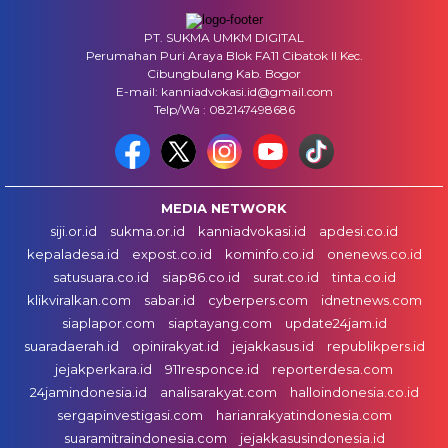
PT. SUKMA UMKM DIGITAL
Perumahan Puri Araya Blok FA11 Cibatok II Kec.
Cibungbulang Kab. Bogor
E-mail: kanniadvokasi.id@gmail.com
Telp/Wa : 082147498686
MEDIA NETWORK
siji.or.id
sukma.or.id
kanniadvokasi.id
apdesi.co.id
kepaladesa.id
expost.co.id
kominfo.co.id
onenews.co.id
satusuara.co.id
siap86.co.id
surat.co.id
tinta.co.id
klikviralkan.com
sabar.id
cyberpers.com
idnetnews.com
siaplapor.com
siaptayang.com
update24jam.id
suaradaerah.id
opinirakyat.id
jejakkasus.id
republikpers.id
jejakperkara.id
911responce.id
reporterdesa.com
24jamindonesia.id
analisarakyat.com
halloindonesia.co.id
sergapinvestigasi.com
harianrakyatindonesia.com
suaramitraindonesia.com
jejakkasusindonesia.id