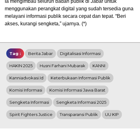
Ia mengimbau seluruh badan publik di Jabar untuk
menggunakan perangkat digital yang sudah tersedia guna
melayani informasi publik secara cepat dan tepat. “Beri
akses, kurangi sengketa,” ujarnya. (*)
Tag :
Berita Jabar
Digitalisasi Informasi
HAKIN 2025
Husni Farhani Mubarak
KANNI
Kanniadvokasi.id
Keterbukaan Informasi Publik
Komisi Informasi
Komisi Informasi Jawa Barat
Sengketa Informasi
Sengketa Informasi 2025
Spirit Fighters Justice
Transparansi Publik
UU KIP