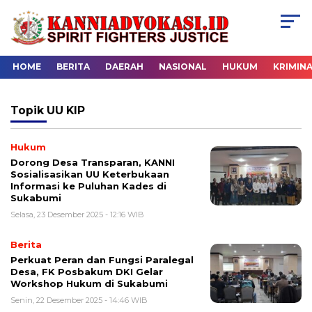
HOME
BERITA
DAERAH
NASIONAL
HUKUM
KRIMIN
Topik
UU KIP
Hukum
Dorong Desa Transparan, KANNI
Sosialisasikan UU Keterbukaan
Informasi ke Puluhan Kades di
Sukabumi
Selasa, 23 Desember 2025 - 12:16 WIB
Berita
Perkuat Peran dan Fungsi Paralegal
Desa, FK Posbakum DKI Gelar
Workshop Hukum di Sukabumi
Senin, 22 Desember 2025 - 14:46 WIB