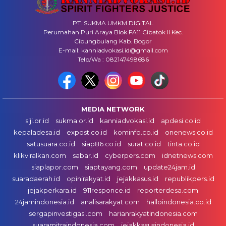
PT. SUKMA UMKM DIGITAL
Perumahan Puri Araya Blok FA11 Cibatok II Kec.
Cibungbulang Kab. Bogor
E-mail: kanniadvokasi.id@gmail.com
Telp/Wa : 082147498686
MEDIA NETWORK
siji.or.id
sukma.or.id
kanniadvokasi.id
apdesi.co.id
kepaladesa.id
expost.co.id
kominfo.co.id
onenews.co.id
satusuara.co.id
siap86.co.id
surat.co.id
tinta.co.id
klikviralkan.com
sabar.id
cyberpers.com
idnetnews.com
siaplapor.com
siaptayang.com
update24jam.id
suaradaerah.id
opinirakyat.id
jejakkasus.id
republikpers.id
jejakperkara.id
911responce.id
reporterdesa.com
24jamindonesia.id
analisarakyat.com
halloindonesia.co.id
sergapinvestigasi.com
harianrakyatindonesia.com
suaramitraindonesia.com
jejakkasusindonesia.id