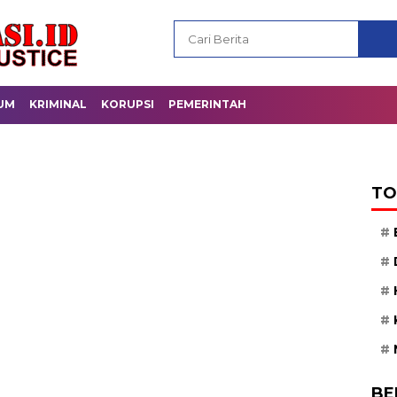
UM
KRIMINAL
KORUPSI
PEMERINTAH
TO
BE