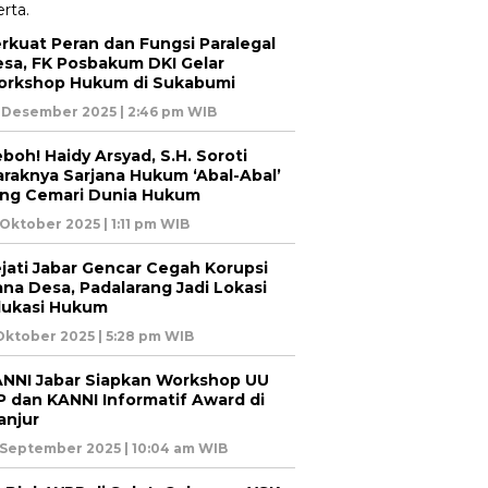
rkuat Peran dan Fungsi Paralegal
sa, FK Posbakum DKI Gelar
rkshop Hukum di Sukabumi
 Desember 2025 | 2:46 pm WIB
boh! Haidy Arsyad, S.H. Soroti
raknya Sarjana Hukum ‘Abal-Abal’
ng Cemari Dunia Hukum
 Oktober 2025 | 1:11 pm WIB
jati Jabar Gencar Cegah Korupsi
na Desa, Padalarang Jadi Lokasi
ukasi Hukum
Oktober 2025 | 5:28 pm WIB
NNI Jabar Siapkan Workshop UU
P dan KANNI Informatif Award di
anjur
 September 2025 | 10:04 am WIB