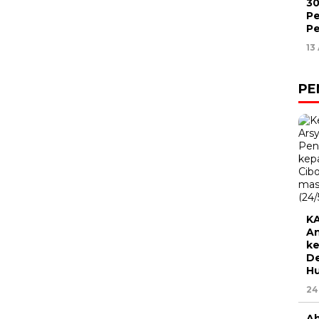
30
Pe
Pe
13
PE
KA
An
ke
De
H
24
Ah