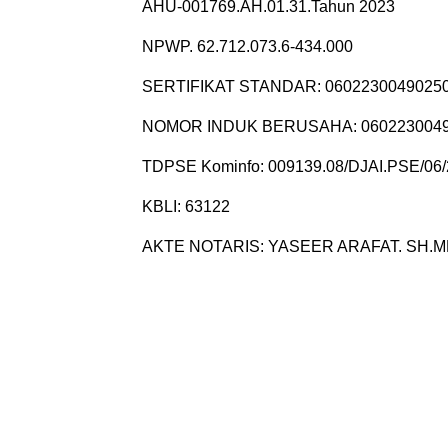
AHU-001769.AH.01.31.Tahun 2023
NPWP. 62.712.073.6-434.000
SERTIFIKAT STANDAR: 0602230049025
NOMOR INDUK BERUSAHA: 060223004
TDPSE Kominfo: 009139.08/DJAI.PSE/06
KBLI: 63122
AKTE NOTARIS: YASEER ARAFAT. SH.MKn