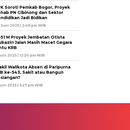
K Soroti Pemkab Bogor, Proyek
hab PN Cibinong dan Sektor
ndidikan Jadi Bidikan
 Juni 2025 | 2:46 pm WIB
51 M Proyek Jembatan Otista
bazir! Jalan Masih Macet Gegara
ntu KRB
Juni 2025 | 12:20 pm WIB
kil Walikota Absen di Paripurna
B ke-543, Sakit atau Bangun
siangan?
Juni 2025 | 5:27 pm WIB