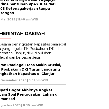
rima Santunan Rp42 Juta dari
JS Ketenagakerjaan tanpa
otongan
 Mei 2025 | 11:40 am WIB
MERINTAH DAERAH
ran Paralegal Desa Makin Krusial,
 Posbakum DKI Turun Langsung
ngkatkan Kapasitas di Cianjur
 Desember 2025 | 3:01 pm WIB
pati Bogor Akhirnya Angkat
cara Soal Pengrusakan Lahan di
mansari
Agustus 2025 | 8:30 pm WIB