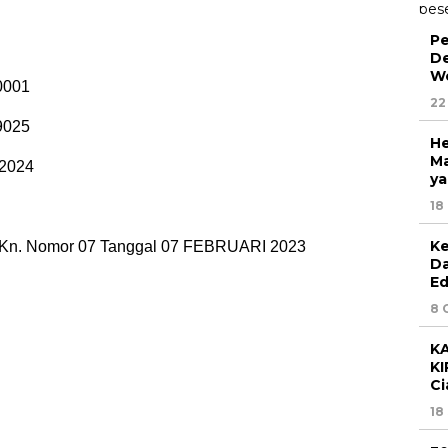
Pe
De
Wo
0001
22
9025
He
Ma
/2024
ya
18
Ke
. Nomor 07 Tanggal 07 FEBRUARI 2023
Da
Ed
8 
KA
KI
Ci
18