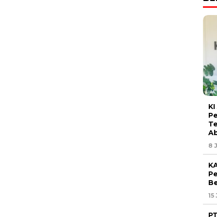
KI
P
Te
Ab
8 
KA
Pe
Be
15
PT