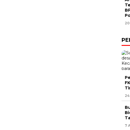
Te
BP
P
20
PE
Pe
FK
Ti
24
Bu
Bi
Ta
7 