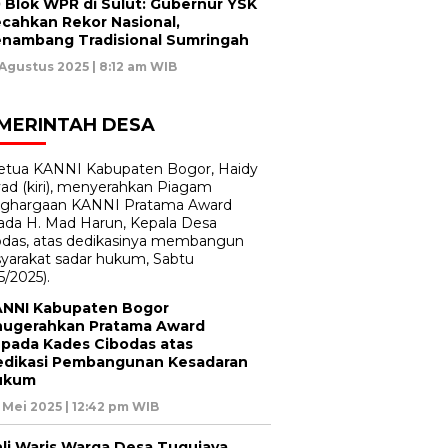
 Blok WPR di Sulut: Gubernur YSK
cahkan Rekor Nasional,
nambang Tradisional Sumringah
 Agustus 2025 | 8:12 am WIB
MERINTAH DESA
NNI Kabupaten Bogor
ugerahkan Pratama Award
pada Kades Cibodas atas
dikasi Pembangunan Kesadaran
ukum
 Mei 2025 | 12:42 pm WIB
li Waris Warga Desa Tugujaya