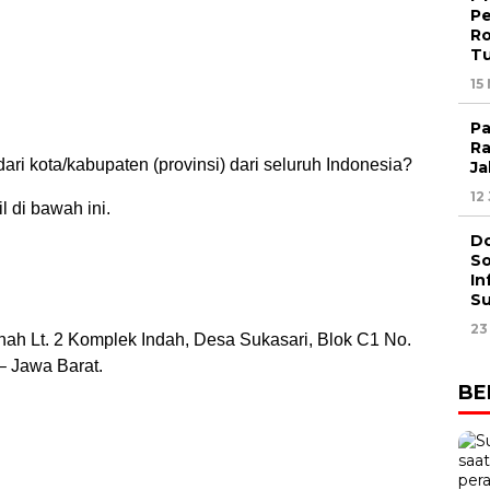
Pe
Ro
T
15
Pa
Ra
 dari kota/kabupaten (provinsi) dari seluruh Indonesia?
Ja
12
l di bawah ini.
Do
So
In
S
23
ah Lt. 2 Komplek Indah, Desa Sukasari, Blok C1 No.
– Jawa Barat.
BE