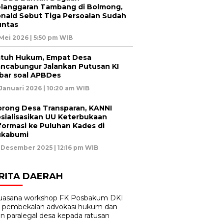
langgaran Tambang di Bolmong,
nald Sebut Tiga Persoalan Sudah
untas
 Mei 2026 | 5:50 pm WIB
tuh Hukum, Empat Desa
ncabungur Jalankan Putusan KI
bar soal APBDes
 Januari 2026 | 10:20 am WIB
rong Desa Transparan, KANNI
sialisasikan UU Keterbukaan
formasi ke Puluhan Kades di
ukabumi
 Desember 2025 | 12:16 pm WIB
RITA DAERAH