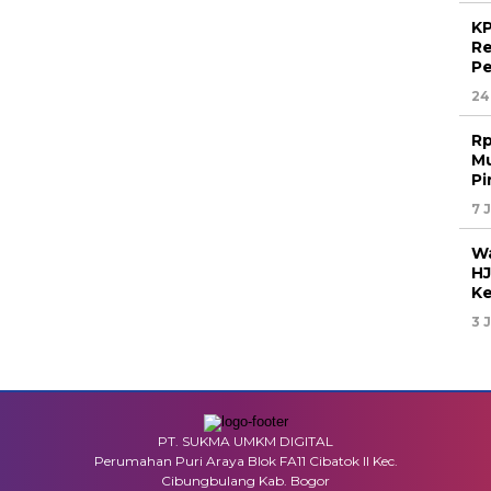
KP
Re
Pe
24
Rp
Mu
Pi
7 
Wa
HJ
Ke
3 
PT. SUKMA UMKM DIGITAL
Perumahan Puri Araya Blok FA11 Cibatok II Kec.
Cibungbulang Kab. Bogor