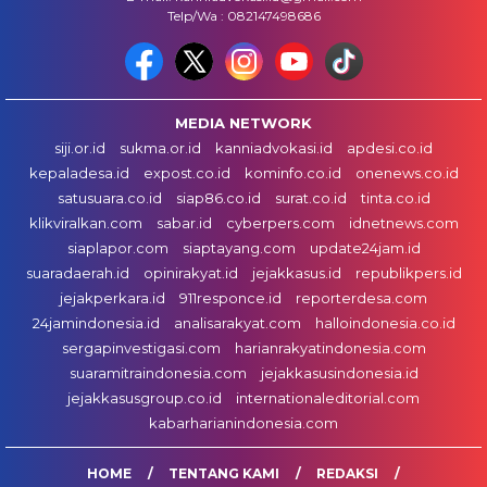
Telp/Wa : 082147498686
MEDIA NETWORK
siji.or.id
sukma.or.id
kanniadvokasi.id
apdesi.co.id
kepaladesa.id
expost.co.id
kominfo.co.id
onenews.co.id
satusuara.co.id
siap86.co.id
surat.co.id
tinta.co.id
klikviralkan.com
sabar.id
cyberpers.com
idnetnews.com
siaplapor.com
siaptayang.com
update24jam.id
suaradaerah.id
opinirakyat.id
jejakkasus.id
republikpers.id
jejakperkara.id
911responce.id
reporterdesa.com
24jamindonesia.id
analisarakyat.com
halloindonesia.co.id
sergapinvestigasi.com
harianrakyatindonesia.com
suaramitraindonesia.com
jejakkasusindonesia.id
jejakkasusgroup.co.id
internationaleditorial.com
kabarharianindonesia.com
HOME
TENTANG KAMI
REDAKSI