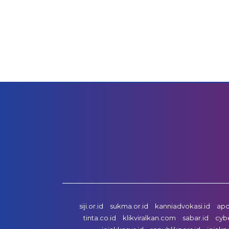
siji.or.id
sukma.or.id
kanniadvokasi.id
apd
tinta.co.id
klikviralkan.com
sabar.id
cyb