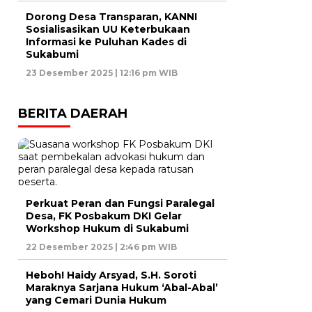
Dorong Desa Transparan, KANNI
Sosialisasikan UU Keterbukaan
Informasi ke Puluhan Kades di
Sukabumi
23 Desember 2025 | 12:16 pm WIB
BERITA DAERAH
Perkuat Peran dan Fungsi Paralegal
Desa, FK Posbakum DKI Gelar
Workshop Hukum di Sukabumi
22 Desember 2025 | 2:46 pm WIB
Heboh! Haidy Arsyad, S.H. Soroti
Maraknya Sarjana Hukum ‘Abal-Abal’
yang Cemari Dunia Hukum