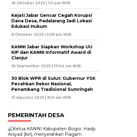
18 Oktober 2025 | 1:11 pm WIB
Kejati Jabar Gencar Cegah Korupsi
Dana Desa, Padalarang Jadi Lokasi
Edukasi Hukum
8 Oktober 2025 | 5:28 pm WIB
KANNI Jabar Siapkan Workshop UU
KIP dan KANNI Informatif Award di
Cianjur
18 September 2025 | 10:04 am WIB
30 Blok WPR di Sulut: Gubernur YSK
Pecahkan Rekor Nasional,
Penambang Tradisional Sumringah
13 Agustus 2025 | 8:12 am WIB
PEMERINTAH DESA