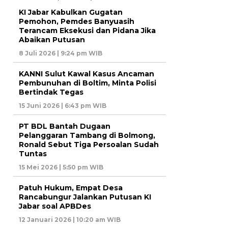
KI Jabar Kabulkan Gugatan
Pemohon, Pemdes Banyuasih
Terancam Eksekusi dan Pidana Jika
Abaikan Putusan
8 Juli 2026 | 9:24 pm WIB
KANNI Sulut Kawal Kasus Ancaman
Pembunuhan di Boltim, Minta Polisi
Bertindak Tegas
15 Juni 2026 | 6:43 pm WIB
PT BDL Bantah Dugaan
Pelanggaran Tambang di Bolmong,
Ronald Sebut Tiga Persoalan Sudah
Tuntas
15 Mei 2026 | 5:50 pm WIB
Patuh Hukum, Empat Desa
Rancabungur Jalankan Putusan KI
Jabar soal APBDes
12 Januari 2026 | 10:20 am WIB