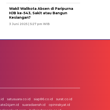
Wakil Walikota Absen di Paripurna
HJB ke-543, Sakit atau Bangun
Kesiangan?
3 Juni 2025 | 5:27 pm WIB
id
satusuara.co.id
siap86.co.id
surat.co.id
ate24jam.id
suaradaerah.id
opinirakyat.id