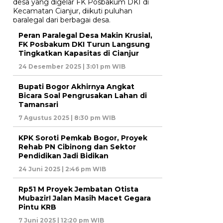
Peran Paralegal Desa Makin Krusial,
FK Posbakum DKI Turun Langsung
Tingkatkan Kapasitas di Cianjur
24 Desember 2025 | 3:01 pm WIB
Bupati Bogor Akhirnya Angkat
Bicara Soal Pengrusakan Lahan di
Tamansari
7 Agustus 2025 | 8:30 pm WIB
KPK Soroti Pemkab Bogor, Proyek
Rehab PN Cibinong dan Sektor
Pendidikan Jadi Bidikan
24 Juni 2025 | 2:46 pm WIB
Rp51 M Proyek Jembatan Otista
Mubazir! Jalan Masih Macet Gegara
Pintu KRB
7 Juni 2025 | 12:20 pm WIB