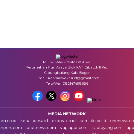
PT. SUKMA UMKM DIGITAL
Perumahan Puri Araya Blok FA11 Cibatok II Kec.
Cibungbulang Kab. Bogor
E-mail: kanniadvokasi.id@gmail.com
Telp/Wa : 082147498686
MEDIA NETWORK
esi.co.id
kepaladesa.id
expost.co.id
kominfo.co.id
onenews.co.
erpers.com
idnetnews.com
siaplapor.com
siaptayang.com
upd