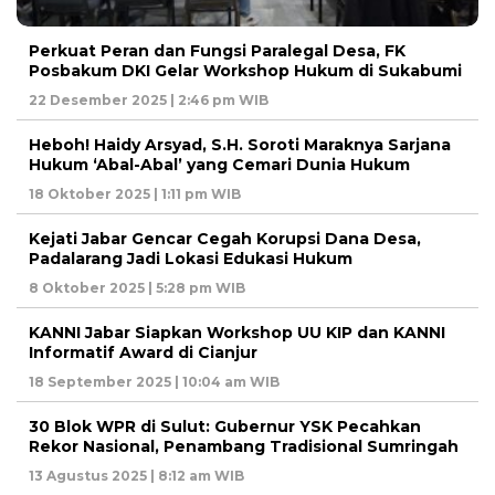
Perkuat Peran dan Fungsi Paralegal Desa, FK
Posbakum DKI Gelar Workshop Hukum di Sukabumi
22 Desember 2025 | 2:46 pm WIB
Heboh! Haidy Arsyad, S.H. Soroti Maraknya Sarjana
Hukum ‘Abal-Abal’ yang Cemari Dunia Hukum
18 Oktober 2025 | 1:11 pm WIB
Kejati Jabar Gencar Cegah Korupsi Dana Desa,
Padalarang Jadi Lokasi Edukasi Hukum
8 Oktober 2025 | 5:28 pm WIB
KANNI Jabar Siapkan Workshop UU KIP dan KANNI
Informatif Award di Cianjur
18 September 2025 | 10:04 am WIB
30 Blok WPR di Sulut: Gubernur YSK Pecahkan
Rekor Nasional, Penambang Tradisional Sumringah
13 Agustus 2025 | 8:12 am WIB