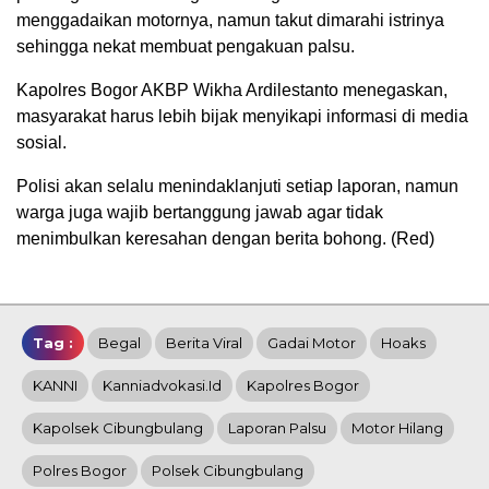
menggadaikan motornya, namun takut dimarahi istrinya
sehingga nekat membuat pengakuan palsu.
Kapolres Bogor AKBP Wikha Ardilestanto menegaskan,
masyarakat harus lebih bijak menyikapi informasi di media
sosial.
Polisi akan selalu menindaklanjuti setiap laporan, namun
warga juga wajib bertanggung jawab agar tidak
menimbulkan keresahan dengan berita bohong. (Red)
Tag :
Begal
Berita Viral
Gadai Motor
Hoaks
KANNI
Kanniadvokasi.id
Kapolres Bogor
Kapolsek Cibungbulang
Laporan Palsu
Motor Hilang
Polres Bogor
Polsek Cibungbulang