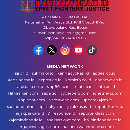
PT. SUKMA UMKM DIGITAL
Perumahan Puri Araya Blok FA11 Cibatok II Kec.
Cibungbulang Kab. Bogor
E-mail: kanniadvokasi.id@gmail.com
Telp/Wa : 082147498686
MEDIA NETWORK
siji.or.id
sukma.or.id
kanniadvokasi.id
apdesi.co.id
kepaladesa.id
expost.co.id
kominfo.co.id
onenews.co.id
satusuara.co.id
siap86.co.id
surat.co.id
tinta.co.id
klikviralkan.com
sabar.id
cyberpers.com
idnetnews.com
siaplapor.com
siaptayang.com
update24jam.id
suaradaerah.id
opinirakyat.id
jejakkasus.id
republikpers.id
jejakperkara.id
911responce.id
reporterdesa.com
24jamindonesia.id
analisarakyat.com
halloindonesia.co.id
sergapinvestigasi.com
harianrakyatindonesia.com