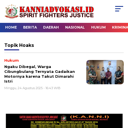
HOME
BERITA
DAERAH
NASIONAL
HUKUM
KRIMIN
Topik
Hoaks
Hukum
Ngaku Dibegal, Warga
Cibungbulang Ternyata Gadaikan
Motornya karena Takut Dimarahi
Istri
Minggu, 24 Agustus 2025 - 16:43 WIB