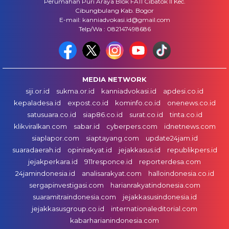
Perumahan Puri Araya Blok FA11 Cibatok II Kec.
Cibungbulang Kab. Bogor
E-mail: kanniadvokasi.id@gmail.com
Telp/Wa : 082147498686
MEDIA NETWORK
siji.or.id
sukma.or.id
kanniadvokasi.id
apdesi.co.id
kepaladesa.id
expost.co.id
kominfo.co.id
onenews.co.id
satusuara.co.id
siap86.co.id
surat.co.id
tinta.co.id
klikviralkan.com
sabar.id
cyberpers.com
idnetnews.com
siaplapor.com
siaptayang.com
update24jam.id
suaradaerah.id
opinirakyat.id
jejakkasus.id
republikpers.id
jejakperkara.id
911responce.id
reporterdesa.com
24jamindonesia.id
analisarakyat.com
halloindonesia.co.id
sergapinvestigasi.com
harianrakyatindonesia.com
suaramitraindonesia.com
jejakkasusindonesia.id
jejakkasusgroup.co.id
internationaleditorial.com
kabarharianindonesia.com