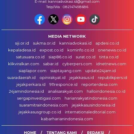
E-mail: kanniadvokasi.id@gmail.com
Telp/Wa : 082147498686
MEDIA NETWORK
siji.or.id
sukma.or.id
kanniadvokasi.id
apdesi.co.id
kepaladesa.id
expost.co.id
kominfo.co.id
onenews.co.id
satusuara.co.id
siap86.co.id
surat.co.id
tinta.co.id
klikviralkan.com
sabar.id
cyberpers.com
idnetnews.com
siaplapor.com
siaptayang.com
update24jam.id
suaradaerah.id
opinirakyat.id
jejakkasus.id
republikpers.id
jejakperkara.id
911responce.id
reporterdesa.com
24jamindonesia.id
analisarakyat.com
halloindonesia.co.id
sergapinvestigasi.com
harianrakyatindonesia.com
suaramitraindonesia.com
jejakkasusindonesia.id
jejakkasusgroup.co.id
internationaleditorial.com
kabarharianindonesia.com
HOME
TENTANG KAMI
REDAKSI