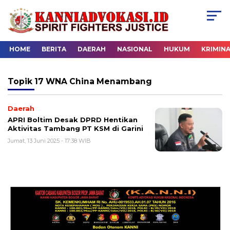
HOME
BERITA
DAERAH
NASIONAL
HUKUM
KRIMIN
Topik
17 WNA China Menambang
Daerah
APRI Boltim Desak DPRD Hentikan
Aktivitas Tambang PT KSM di Garini
Jumat, 13 Juni 2025 - 17:38 WIB