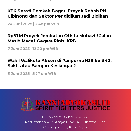
KPK Soroti Pemkab Bogor, Proyek Rehab PN
Cibinong dan Sektor Pendidikan Jadi Bidikan
24 Juni 2025 | 2:46 pm WIB
Rp51 M Proyek Jembatan Otista Mubazir! Jalan
Masih Macet Gegara Pintu KRB
7 Juni 2025 | 12:20 pm WIB
Wakil Walikota Absen di Paripurna HJB ke-543,
Sakit atau Bangun Kesiangan?
3 Juni 2025 | 5:27 pm WIB
PT. SUKMA UMKM DIGITAL
Perumahan Puri Araya Blok FA11 Cibatok II Kec.
Cibungbulang Kab. Bogor