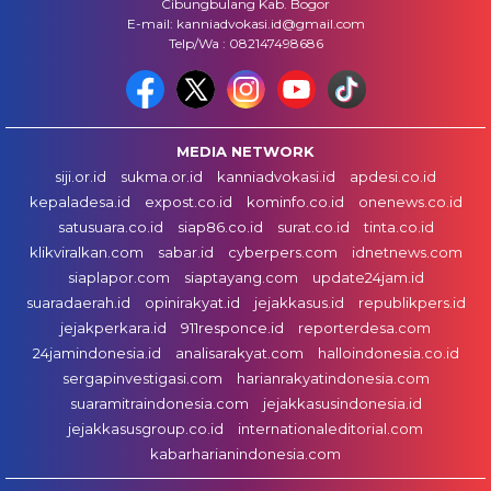
Cibungbulang Kab. Bogor
E-mail: kanniadvokasi.id@gmail.com
Telp/Wa : 082147498686
MEDIA NETWORK
siji.or.id
sukma.or.id
kanniadvokasi.id
apdesi.co.id
kepaladesa.id
expost.co.id
kominfo.co.id
onenews.co.id
satusuara.co.id
siap86.co.id
surat.co.id
tinta.co.id
klikviralkan.com
sabar.id
cyberpers.com
idnetnews.com
siaplapor.com
siaptayang.com
update24jam.id
suaradaerah.id
opinirakyat.id
jejakkasus.id
republikpers.id
jejakperkara.id
911responce.id
reporterdesa.com
24jamindonesia.id
analisarakyat.com
halloindonesia.co.id
sergapinvestigasi.com
harianrakyatindonesia.com
suaramitraindonesia.com
jejakkasusindonesia.id
jejakkasusgroup.co.id
internationaleditorial.com
kabarharianindonesia.com