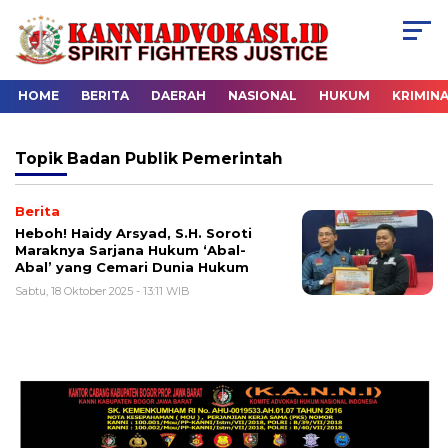
HOME
BERITA
DAERAH
NASIONAL
HUKUM
KRIMIN
Topik
Badan Publik Pemerintah
Berita
Heboh! Haidy Arsyad, S.H. Soroti
Maraknya Sarjana Hukum ‘Abal-
Abal’ yang Cemari Dunia Hukum
Sabtu, 18 Oktober 2025 - 13:11 WIB