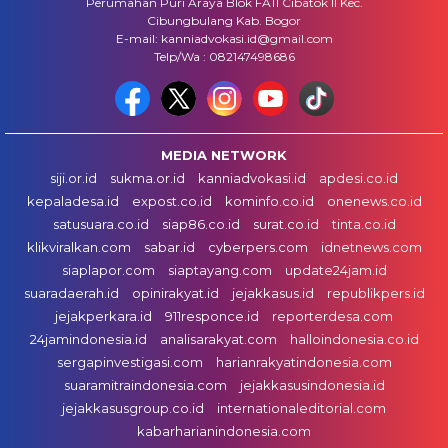
Perumahan Puri Araya Blok FA11 Cibatok II Kec.
Cibungbulang Kab. Bogor
E-mail: kanniadvokasi.id@gmail.com
Telp/Wa : 082147498686
MEDIA NETWORK
siji.or.id
sukma.or.id
kanniadvokasi.id
apdesi.co.id
kepaladesa.id
expost.co.id
kominfo.co.id
onenews.co.id
satusuara.co.id
siap86.co.id
surat.co.id
tinta.co.id
klikviralkan.com
sabar.id
cyberpers.com
idnetnews.com
siaplapor.com
siaptayang.com
update24jam.id
suaradaerah.id
opinirakyat.id
jejakkasus.id
republikpers.id
jejakperkara.id
911responce.id
reporterdesa.com
24jamindonesia.id
analisarakyat.com
halloindonesia.co.id
sergapinvestigasi.com
harianrakyatindonesia.com
suaramitraindonesia.com
jejakkasusindonesia.id
jejakkasusgroup.co.id
internationaleditorial.com
kabarharianindonesia.com