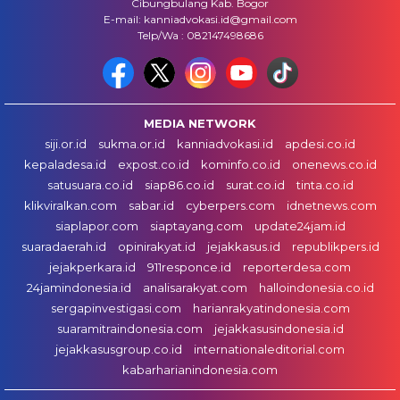
Cibungbulang Kab. Bogor
E-mail: kanniadvokasi.id@gmail.com
Telp/Wa : 082147498686
MEDIA NETWORK
siji.or.id
sukma.or.id
kanniadvokasi.id
apdesi.co.id
kepaladesa.id
expost.co.id
kominfo.co.id
onenews.co.id
satusuara.co.id
siap86.co.id
surat.co.id
tinta.co.id
klikviralkan.com
sabar.id
cyberpers.com
idnetnews.com
siaplapor.com
siaptayang.com
update24jam.id
suaradaerah.id
opinirakyat.id
jejakkasus.id
republikpers.id
jejakperkara.id
911responce.id
reporterdesa.com
24jamindonesia.id
analisarakyat.com
halloindonesia.co.id
sergapinvestigasi.com
harianrakyatindonesia.com
suaramitraindonesia.com
jejakkasusindonesia.id
jejakkasusgroup.co.id
internationaleditorial.com
kabarharianindonesia.com