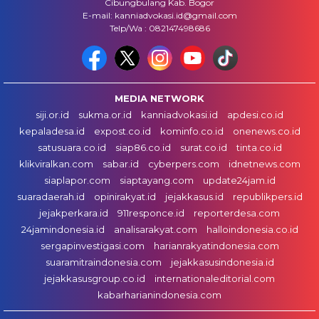
Cibungbulang Kab. Bogor
E-mail: kanniadvokasi.id@gmail.com
Telp/Wa : 082147498686
MEDIA NETWORK
siji.or.id
sukma.or.id
kanniadvokasi.id
apdesi.co.id
kepaladesa.id
expost.co.id
kominfo.co.id
onenews.co.id
satusuara.co.id
siap86.co.id
surat.co.id
tinta.co.id
klikviralkan.com
sabar.id
cyberpers.com
idnetnews.com
siaplapor.com
siaptayang.com
update24jam.id
suaradaerah.id
opinirakyat.id
jejakkasus.id
republikpers.id
jejakperkara.id
911responce.id
reporterdesa.com
24jamindonesia.id
analisarakyat.com
halloindonesia.co.id
sergapinvestigasi.com
harianrakyatindonesia.com
suaramitraindonesia.com
jejakkasusindonesia.id
jejakkasusgroup.co.id
internationaleditorial.com
kabarharianindonesia.com