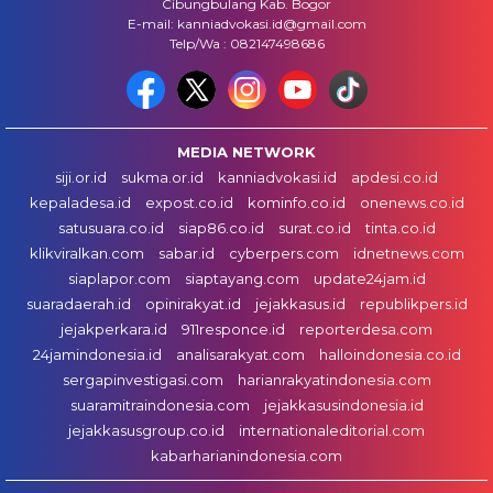
Cibungbulang Kab. Bogor
E-mail: kanniadvokasi.id@gmail.com
Telp/Wa : 082147498686
MEDIA NETWORK
siji.or.id
sukma.or.id
kanniadvokasi.id
apdesi.co.id
kepaladesa.id
expost.co.id
kominfo.co.id
onenews.co.id
satusuara.co.id
siap86.co.id
surat.co.id
tinta.co.id
klikviralkan.com
sabar.id
cyberpers.com
idnetnews.com
siaplapor.com
siaptayang.com
update24jam.id
suaradaerah.id
opinirakyat.id
jejakkasus.id
republikpers.id
jejakperkara.id
911responce.id
reporterdesa.com
24jamindonesia.id
analisarakyat.com
halloindonesia.co.id
sergapinvestigasi.com
harianrakyatindonesia.com
suaramitraindonesia.com
jejakkasusindonesia.id
jejakkasusgroup.co.id
internationaleditorial.com
kabarharianindonesia.com