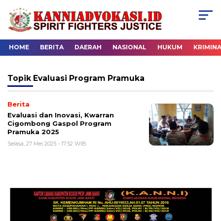
HOME
BERITA
DAERAH
NASIONAL
HUKUM
KRIMIN
Topik
Evaluasi Program Pramuka
Berita
Evaluasi dan Inovasi, Kwarran
Cigombong Gaspol Program
Pramuka 2025
Selasa, 27 Mei 2025 - 17:52 WIB