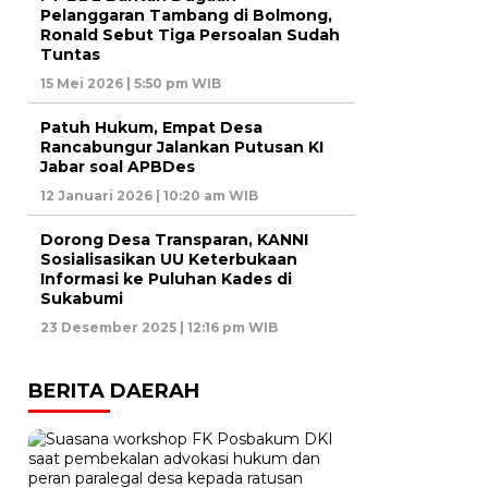
Pelanggaran Tambang di Bolmong,
Ronald Sebut Tiga Persoalan Sudah
Tuntas
15 Mei 2026 | 5:50 pm WIB
Patuh Hukum, Empat Desa
Rancabungur Jalankan Putusan KI
Jabar soal APBDes
12 Januari 2026 | 10:20 am WIB
Dorong Desa Transparan, KANNI
Sosialisasikan UU Keterbukaan
Informasi ke Puluhan Kades di
Sukabumi
23 Desember 2025 | 12:16 pm WIB
BERITA DAERAH