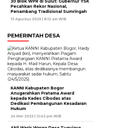
30 Blok WPR di Sulut: Gubernur YSK
Pecahkan Rekor Nasional,
Penambang Tradisional Sumringah
13 Agustus 2025 | 8:12 am WIB
PEMERINTAH DESA
KANNI Kabupaten Bogor
Anugerahkan Pratama Award
kepada Kades Cibodas atas
Dedikasi Pembangunan Kesadaran
Hukum
24 Mei 2025 | 12:42 pm WIB
Ahli Waris Warga Desa Tugujaya