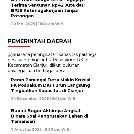
Terima Santunan Rp42 Juta dari
BPJS Ketenagakerjaan tanpa
Potongan
20 Mei 2025 | 11:40 am WIB
PEMERINTAH DAERAH
Peran Paralegal Desa Makin Krusial,
FK Posbakum DKI Turun Langsung
Tingkatkan Kapasitas di Cianjur
24 Desember 2025 | 3:01 pm WIB
Bupati Bogor Akhirnya Angkat
Bicara Soal Pengrusakan Lahan di
Tamansari
7 Agustus 2025 | 8:30 pm WIB