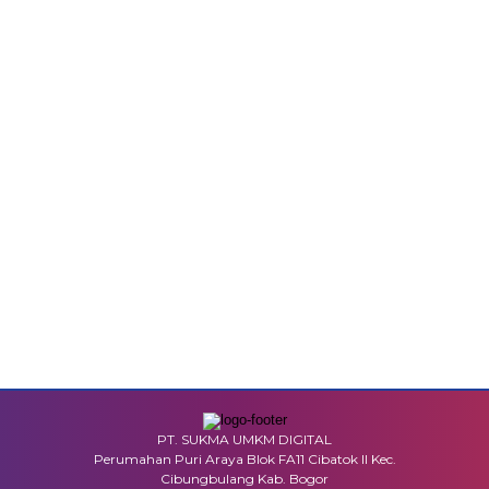
PT. SUKMA UMKM DIGITAL
Perumahan Puri Araya Blok FA11 Cibatok II Kec.
Cibungbulang Kab. Bogor