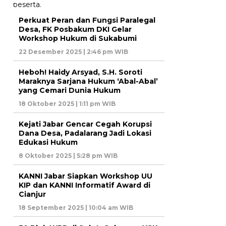
Perkuat Peran dan Fungsi Paralegal
Desa, FK Posbakum DKI Gelar
Workshop Hukum di Sukabumi
22 Desember 2025 | 2:46 pm WIB
Heboh! Haidy Arsyad, S.H. Soroti
Maraknya Sarjana Hukum ‘Abal-Abal’
yang Cemari Dunia Hukum
18 Oktober 2025 | 1:11 pm WIB
Kejati Jabar Gencar Cegah Korupsi
Dana Desa, Padalarang Jadi Lokasi
Edukasi Hukum
8 Oktober 2025 | 5:28 pm WIB
KANNI Jabar Siapkan Workshop UU
KIP dan KANNI Informatif Award di
Cianjur
18 September 2025 | 10:04 am WIB