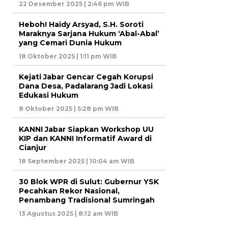
22 Desember 2025 | 2:46 pm WIB
Heboh! Haidy Arsyad, S.H. Soroti
Maraknya Sarjana Hukum ‘Abal-Abal’
yang Cemari Dunia Hukum
18 Oktober 2025 | 1:11 pm WIB
Kejati Jabar Gencar Cegah Korupsi
Dana Desa, Padalarang Jadi Lokasi
Edukasi Hukum
8 Oktober 2025 | 5:28 pm WIB
KANNI Jabar Siapkan Workshop UU
KIP dan KANNI Informatif Award di
Cianjur
18 September 2025 | 10:04 am WIB
30 Blok WPR di Sulut: Gubernur YSK
Pecahkan Rekor Nasional,
Penambang Tradisional Sumringah
13 Agustus 2025 | 8:12 am WIB