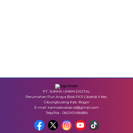
PT. SUKMA UMKM DIGITAL
Perumahan Puri Araya Blok FA11 Cibatok II Kec.
Cibungbulang Kab. Bogor
E-mail: kanniadvokasi.id@gmail.com
Telp/Wa : 082147498686