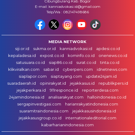
Cibungbulang Kab. Bogor
E-mail: kanniadvokasi.id@gmail.com
Telp/Wa : 082147498686
MEDIA NETWORK
siji.or.id
sukma.or.id
kanniadvokasi.id
apdesi.co.id
kepaladesa.id
expost.co.id
kominfo.co.id
onenews.co.id
satusuara.co.id
siap86.co.id
surat.co.id
tinta.co.id
klikviralkan.com
sabar.id
cyberpers.com
idnetnews.com
siaplapor.com
siaptayang.com
update24jam.id
suaradaerah.id
opinirakyat.id
jejakkasus.id
republikpers.id
jejakperkara.id
911responce.id
reporterdesa.com
24jamindonesia.id
analisarakyat.com
halloindonesia.co.id
sergapinvestigasi.com
harianrakyatindonesia.com
suaramitraindonesia.com
jejakkasusindonesia.id
jejakkasusgroup.co.id
internationaleditorial.com
kabarharianindonesia.com