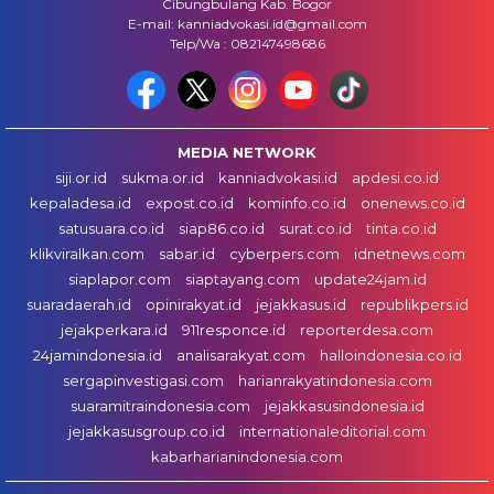
Cibungbulang Kab. Bogor
E-mail: kanniadvokasi.id@gmail.com
Telp/Wa : 082147498686
MEDIA NETWORK
siji.or.id
sukma.or.id
kanniadvokasi.id
apdesi.co.id
kepaladesa.id
expost.co.id
kominfo.co.id
onenews.co.id
satusuara.co.id
siap86.co.id
surat.co.id
tinta.co.id
klikviralkan.com
sabar.id
cyberpers.com
idnetnews.com
siaplapor.com
siaptayang.com
update24jam.id
suaradaerah.id
opinirakyat.id
jejakkasus.id
republikpers.id
jejakperkara.id
911responce.id
reporterdesa.com
24jamindonesia.id
analisarakyat.com
halloindonesia.co.id
sergapinvestigasi.com
harianrakyatindonesia.com
suaramitraindonesia.com
jejakkasusindonesia.id
jejakkasusgroup.co.id
internationaleditorial.com
kabarharianindonesia.com