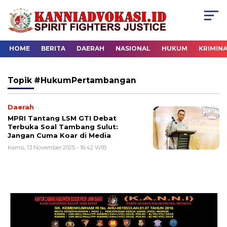
HOME
BERITA
DAERAH
NASIONAL
HUKUM
KRIMIN
Topik
#HukumPertambangan
Daerah
MPRI Tantang LSM GTI Debat
Terbuka Soal Tambang Sulut:
Jangan Cuma Koar di Media
Kamis, 13 November 2025 - 16:42 WIB