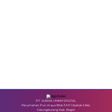
PT. SUKMA UMKM DIGITAL
Perumahan Puri Araya Blok FA11 Cibatok II Kec.
Cibungbulang Kab. Bogor