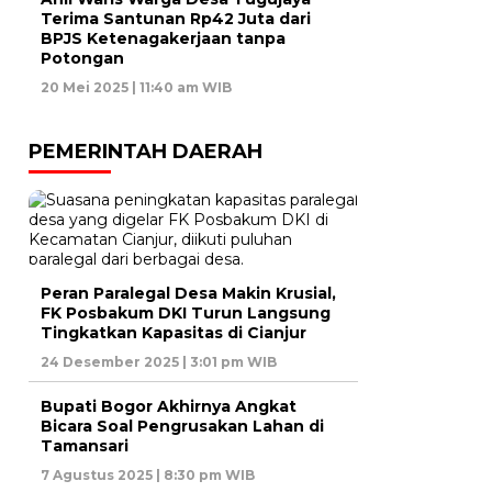
Terima Santunan Rp42 Juta dari
BPJS Ketenagakerjaan tanpa
Potongan
20 Mei 2025 | 11:40 am WIB
PEMERINTAH DAERAH
Peran Paralegal Desa Makin Krusial,
FK Posbakum DKI Turun Langsung
Tingkatkan Kapasitas di Cianjur
24 Desember 2025 | 3:01 pm WIB
Bupati Bogor Akhirnya Angkat
Bicara Soal Pengrusakan Lahan di
Tamansari
7 Agustus 2025 | 8:30 pm WIB