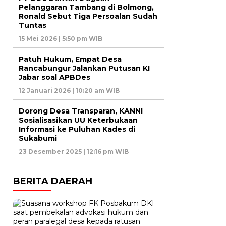
Pelanggaran Tambang di Bolmong,
Ronald Sebut Tiga Persoalan Sudah
Tuntas
15 Mei 2026 | 5:50 pm WIB
Patuh Hukum, Empat Desa
Rancabungur Jalankan Putusan KI
Jabar soal APBDes
12 Januari 2026 | 10:20 am WIB
Dorong Desa Transparan, KANNI
Sosialisasikan UU Keterbukaan
Informasi ke Puluhan Kades di
Sukabumi
23 Desember 2025 | 12:16 pm WIB
BERITA DAERAH