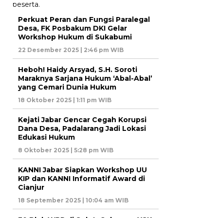
Perkuat Peran dan Fungsi Paralegal
Desa, FK Posbakum DKI Gelar
Workshop Hukum di Sukabumi
22 Desember 2025 | 2:46 pm WIB
Heboh! Haidy Arsyad, S.H. Soroti
Maraknya Sarjana Hukum ‘Abal-Abal’
yang Cemari Dunia Hukum
18 Oktober 2025 | 1:11 pm WIB
Kejati Jabar Gencar Cegah Korupsi
Dana Desa, Padalarang Jadi Lokasi
Edukasi Hukum
8 Oktober 2025 | 5:28 pm WIB
KANNI Jabar Siapkan Workshop UU
KIP dan KANNI Informatif Award di
Cianjur
18 September 2025 | 10:04 am WIB