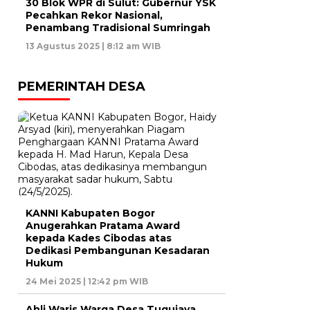
30 Blok WPR di Sulut: Gubernur YSK
Pecahkan Rekor Nasional,
Penambang Tradisional Sumringah
13 Agustus 2025 | 8:12 am WIB
PEMERINTAH DESA
KANNI Kabupaten Bogor
Anugerahkan Pratama Award
kepada Kades Cibodas atas
Dedikasi Pembangunan Kesadaran
Hukum
24 Mei 2025 | 12:42 pm WIB
Ahli Waris Warga Desa Tugujaya