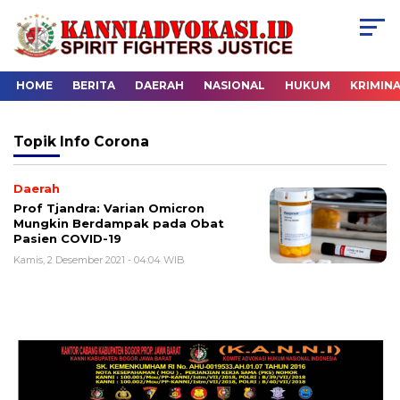
HOME
BERITA
DAERAH
NASIONAL
HUKUM
KRIMIN
Topik
Info Corona
Daerah
Prof Tjandra: Varian Omicron
Mungkin Berdampak pada Obat
Pasien COVID-19
Kamis, 2 Desember 2021 - 04:04 WIB