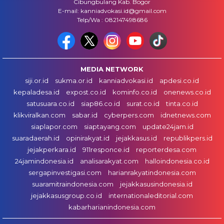
Cibungbulang Kab. Bogor
E-mail: kanniadvokasi.id@gmail.com
Telp/Wa : 082147498686
MEDIA NETWORK
siji.or.id
sukma.or.id
kanniadvokasi.id
apdesi.co.id
kepaladesa.id
expost.co.id
kominfo.co.id
onenews.co.id
satusuara.co.id
siap86.co.id
surat.co.id
tinta.co.id
klikviralkan.com
sabar.id
cyberpers.com
idnetnews.com
siaplapor.com
siaptayang.com
update24jam.id
suaradaerah.id
opinirakyat.id
jejakkasus.id
republikpers.id
jejakperkara.id
911responce.id
reporterdesa.com
24jamindonesia.id
analisarakyat.com
halloindonesia.co.id
sergapinvestigasi.com
harianrakyatindonesia.com
suaramitraindonesia.com
jejakkasusindonesia.id
jejakkasusgroup.co.id
internationaleditorial.com
kabarharianindonesia.com