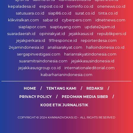
kepaladesa.id
expost.co.id
kominfo.co.id
onenews.co.id
satusuara.co.id
siap86.co.id
surat.co.id
tinta.co.id
klikviralkan.com
sabar.id
cyberpers.com
idnetnews.com
siaplapor.com
siaptayang.com
update24jam.id
suaradaerah.id
opinirakyat.id
jejakkasus.id
republikpers.id
jejakperkara.id
911responce.id
reporterdesa.com
24jamindonesia.id
analisarakyat.com
halloindonesia.co.id
sergapinvestigasi.com
harianrakyatindonesia.com
suaramitraindonesia.com
jejakkasusindonesia.id
jejakkasusgroup.co.id
internationaleditorial.com
kabarharianindonesia.com
HOME
TENTANG KAMI
REDAKSI
PRIVACY POLICY
PEDOMAN MEDIA SIBER
KODE ETIK JURNALISTIK
COPYRIGHT © 2024 KANNIADVOKASI.ID - ALL RIGHTS RESERVED