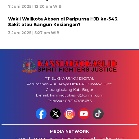
7 Juni 2025 | 12:20 pm WIB
Wakil Walikota Absen di Paripurna HJB ke-543,
Sakit atau Bangun Kesiangan?
3 Juni 2025 | 5:27 pm WIB
PT. SUKMA UMKM DIGITAL
Perumahan Puri Araya Blok FA11 Cibatok II Kec.
Cibungbulang Kab. Bogor
E-mail: kanniadvokasi.id@gmail.com
Telp/Wa : 082147498686
MEDIA NETWORK
siji.or.id
sukma.or.id
kanniadvokasi.id
apdesi.co.id