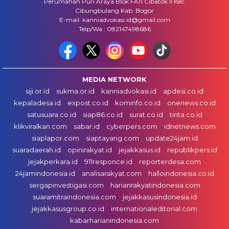
Perumahan Puri Araya Blok FA11 Cibatok II Kec.
Cibungbulang Kab. Bogor
E-mail: kanniadvokasi.id@gmail.com
Telp/Wa : 082147498686
MEDIA NETWORK
siji.or.id
sukma.or.id
kanniadvokasi.id
apdesi.co.id
kepaladesa.id
expost.co.id
kominfo.co.id
onenews.co.id
satusuara.co.id
siap86.co.id
surat.co.id
tinta.co.id
klikviralkan.com
sabar.id
cyberpers.com
idnetnews.com
siaplapor.com
siaptayang.com
update24jam.id
suaradaerah.id
opinirakyat.id
jejakkasus.id
republikpers.id
jejakperkara.id
911responce.id
reporterdesa.com
24jamindonesia.id
analisarakyat.com
halloindonesia.co.id
sergapinvestigasi.com
harianrakyatindonesia.com
suaramitraindonesia.com
jejakkasusindonesia.id
jejakkasusgroup.co.id
internationaleditorial.com
kabarharianindonesia.com