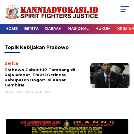
HOME
BERITA
DAERAH
NASIONAL
HUKUM
KRIMIN
Topik
Kebijakan Prabowo
Berita
Prabowo Cabut IUP Tambang di
Raja Ampat, Fraksi Gerindra
Kabupaten Bogor: Ini Kabar
Gembira!
Rabu, 11 Juni 2025 - 12:46 WIB