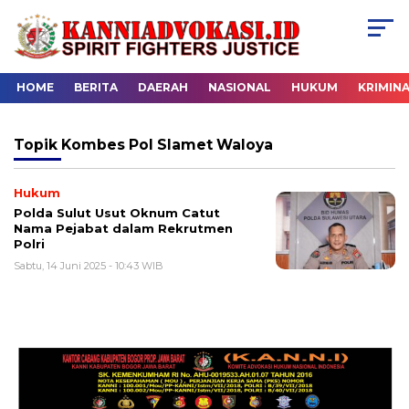
HOME
BERITA
DAERAH
NASIONAL
HUKUM
KRIMIN
Topik
Kombes Pol Slamet Waloya
Hukum
Polda Sulut Usut Oknum Catut
Nama Pejabat dalam Rekrutmen
Polri
Sabtu, 14 Juni 2025 - 10:43 WIB