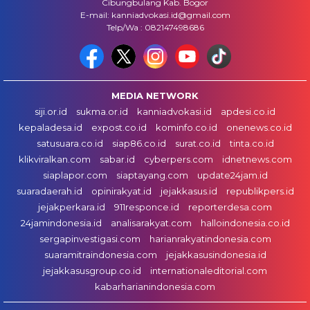
Cibungbulang Kab. Bogor
E-mail: kanniadvokasi.id@gmail.com
Telp/Wa : 082147498686
MEDIA NETWORK
siji.or.id
sukma.or.id
kanniadvokasi.id
apdesi.co.id
kepaladesa.id
expost.co.id
kominfo.co.id
onenews.co.id
satusuara.co.id
siap86.co.id
surat.co.id
tinta.co.id
klikviralkan.com
sabar.id
cyberpers.com
idnetnews.com
siaplapor.com
siaptayang.com
update24jam.id
suaradaerah.id
opinirakyat.id
jejakkasus.id
republikpers.id
jejakperkara.id
911responce.id
reporterdesa.com
24jamindonesia.id
analisarakyat.com
halloindonesia.co.id
sergapinvestigasi.com
harianrakyatindonesia.com
suaramitraindonesia.com
jejakkasusindonesia.id
jejakkasusgroup.co.id
internationaleditorial.com
kabarharianindonesia.com