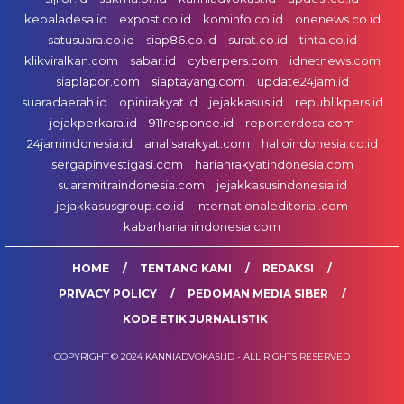
kepaladesa.id
expost.co.id
kominfo.co.id
onenews.co.id
satusuara.co.id
siap86.co.id
surat.co.id
tinta.co.id
klikviralkan.com
sabar.id
cyberpers.com
idnetnews.com
siaplapor.com
siaptayang.com
update24jam.id
suaradaerah.id
opinirakyat.id
jejakkasus.id
republikpers.id
jejakperkara.id
911responce.id
reporterdesa.com
24jamindonesia.id
analisarakyat.com
halloindonesia.co.id
sergapinvestigasi.com
harianrakyatindonesia.com
suaramitraindonesia.com
jejakkasusindonesia.id
jejakkasusgroup.co.id
internationaleditorial.com
kabarharianindonesia.com
HOME
TENTANG KAMI
REDAKSI
PRIVACY POLICY
PEDOMAN MEDIA SIBER
KODE ETIK JURNALISTIK
COPYRIGHT © 2024 KANNIADVOKASI.ID - ALL RIGHTS RESERVED