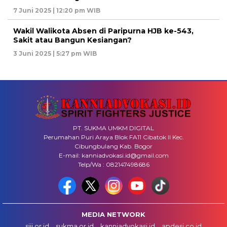
7 Juni 2025 | 12:20 pm WIB
Wakil Walikota Absen di Paripurna HJB ke-543,
Sakit atau Bangun Kesiangan?
3 Juni 2025 | 5:27 pm WIB
PT. SUKMA UMKM DIGITAL
Perumahan Puri Araya Blok FA11 Cibatok II Kec.
Cibungbulang Kab. Bogor
E-mail: kanniadvokasi.id@gmail.com
Telp/Wa : 082147498686
MEDIA NETWORK
siji.or.id
sukma.or.id
kanniadvokasi.id
apdesi.co.id