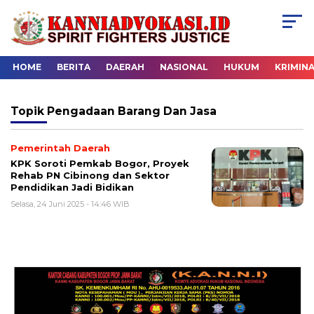
HOME
BERITA
DAERAH
NASIONAL
HUKUM
KRIMIN
Topik
Pengadaan Barang Dan Jasa
Pemerintah Daerah
KPK Soroti Pemkab Bogor, Proyek
Rehab PN Cibinong dan Sektor
Pendidikan Jadi Bidikan
Selasa, 24 Juni 2025 - 14:46 WIB