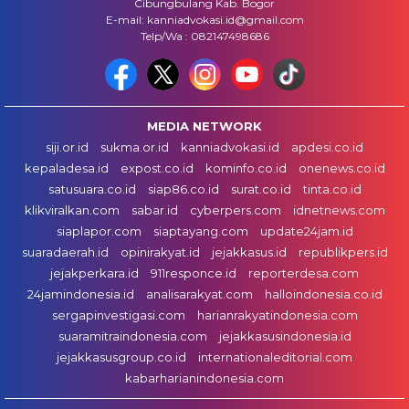
Cibungbulang Kab. Bogor
E-mail: kanniadvokasi.id@gmail.com
Telp/Wa : 082147498686
MEDIA NETWORK
siji.or.id
sukma.or.id
kanniadvokasi.id
apdesi.co.id
kepaladesa.id
expost.co.id
kominfo.co.id
onenews.co.id
satusuara.co.id
siap86.co.id
surat.co.id
tinta.co.id
klikviralkan.com
sabar.id
cyberpers.com
idnetnews.com
siaplapor.com
siaptayang.com
update24jam.id
suaradaerah.id
opinirakyat.id
jejakkasus.id
republikpers.id
jejakperkara.id
911responce.id
reporterdesa.com
24jamindonesia.id
analisarakyat.com
halloindonesia.co.id
sergapinvestigasi.com
harianrakyatindonesia.com
suaramitraindonesia.com
jejakkasusindonesia.id
jejakkasusgroup.co.id
internationaleditorial.com
kabarharianindonesia.com