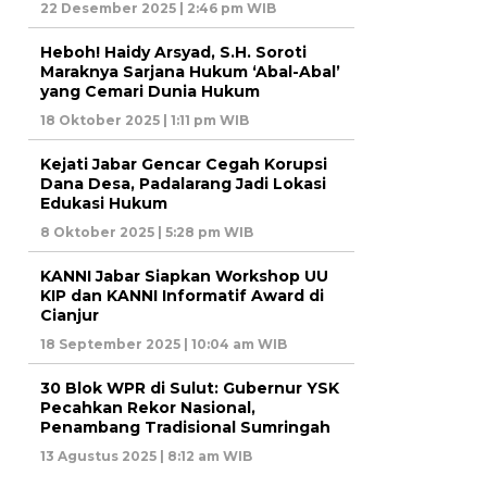
22 Desember 2025 | 2:46 pm WIB
Heboh! Haidy Arsyad, S.H. Soroti
Maraknya Sarjana Hukum ‘Abal-Abal’
yang Cemari Dunia Hukum
18 Oktober 2025 | 1:11 pm WIB
Kejati Jabar Gencar Cegah Korupsi
Dana Desa, Padalarang Jadi Lokasi
Edukasi Hukum
8 Oktober 2025 | 5:28 pm WIB
KANNI Jabar Siapkan Workshop UU
KIP dan KANNI Informatif Award di
Cianjur
18 September 2025 | 10:04 am WIB
30 Blok WPR di Sulut: Gubernur YSK
Pecahkan Rekor Nasional,
Penambang Tradisional Sumringah
13 Agustus 2025 | 8:12 am WIB