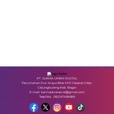
PT. SUKMA UMKM DIGITAL
Perumahan Puri Araya Blok FA11 Cibatok II Kec.
Cibungbulang Kab. Bogor
E-mail: kanniadvokasi.id@gmail.com
Telp/Wa : 082147498686