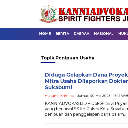
HOME
BERITA
DAERAH
NASIONAL
HUK
Topik
Penipuan Usaha
Diduga Gelapkan Dana Proyek
Mitra Usaha Dilaporkan Dokter 
Sukabumi
Hukum
|
Kriminal
| Jumat, 30 Mei 2025 - 15:12 WI
KANNIADVOKASI.ID – Dokter Silvi Priyan
yang berinisial SS ke Polres Kota Sukabum
penipuan dan penggelapan dana dalam…