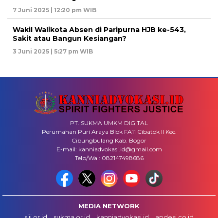
7 Juni 2025 | 12:20 pm WIB
Wakil Walikota Absen di Paripurna HJB ke-543,
Sakit atau Bangun Kesiangan?
3 Juni 2025 | 5:27 pm WIB
PT. SUKMA UMKM DIGITAL
Perumahan Puri Araya Blok FA11 Cibatok II Kec.
Cibungbulang Kab. Bogor
E-mail: kanniadvokasi.id@gmail.com
Telp/Wa : 082147498686
MEDIA NETWORK
siji.or.id
sukma.or.id
kanniadvokasi.id
apdesi.co.id