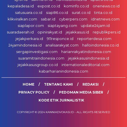
kepaladesa.id
expost.co.id
kominfo.co.id
onenews.co.id
satusuara.co.id
siap86.co.id
surat.co.id
tinta.co.id
klikviralkan.com
sabar.id
cyberpers.com
idnetnews.com
siaplapor.com
siaptayang.com
update24jam.id
suaradaerah.id
opinirakyat.id
jejakkasus.id
republikpers.id
jejakperkara.id
911responce.id
reporterdesa.com
24jamindonesia.id
analisarakyat.com
halloindonesia.co.id
sergapinvestigasi.com
harianrakyatindonesia.com
suaramitraindonesia.com
jejakkasusindonesia.id
jejakkasusgroup.co.id
internationaleditorial.com
kabarharianindonesia.com
HOME
TENTANG KAMI
REDAKSI
PRIVACY POLICY
PEDOMAN MEDIA SIBER
KODE ETIK JURNALISTIK
COPYRIGHT © 2024 KANNIADVOKASI.ID - ALL RIGHTS RESERVED