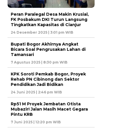
Peran Paralegal Desa Makin Krusial,
FK Posbakum DKI Turun Langsung
Tingkatkan Kapasitas di Cianjur
24 Desember 2025 | 3:01 pm WIB
Bupati Bogor Akhirnya Angkat
Bicara Soal Pengrusakan Lahan di
Tamansari
7 Agustus 2025 | 8:30 pm WIB
KPK Soroti Pemkab Bogor, Proyek
Rehab PN Cibinong dan Sektor
Pendidikan Jadi Bidikan
24 Juni 2025 | 2:46 pm WIB
Rp51 M Proyek Jembatan Otista
Mubazir! Jalan Masih Macet Gegara
Pintu KRB
7 Juni 2025 | 12:20 pm WIB