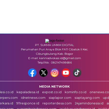
PT. SUKMA UMKM DIGITAL
Perumahan Puri Araya Blok FA11 Cibatok II Kec.
Cibungbulang Kab. Bogor
E-mail: kanniadvokasi.id@gmail.com
Telp/Wa : 082147498686
MEDIA NETWORK
esi.co.id
kepaladesa.id
expost.co.id
kominfo.co.id
onenews.co.
erpers.com
idnetnews.com
siaplapor.com
siaptayang.com
upd
erkara.id
911responce.id
reporterdesa.com
24jamindonesia.id
a
esia.com
suaramitraindonesia.com
jejakkasusindonesia.id
jejakk