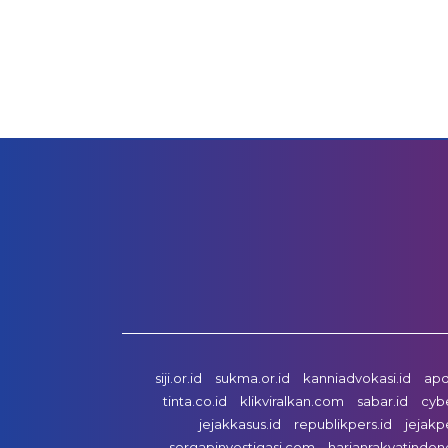
siji.or.id
sukma.or.id
kanniadvokasi.id
apd
tinta.co.id
klikviralkan.com
sabar.id
cyb
jejakkasus.id
republikpers.id
jejakp
sergapinvestigasi.com
harianrakyatindon