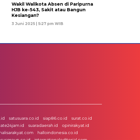
Wakil Walikota Absen di Paripurna
HJB ke-543, Sakit atau Bangun
Kesiangan?
3 Juni 2025 | 5:27 pm WIB
id
satusuara.co.id
siap86.co.id
surat.co.id
ate24jam.id
suaradaerah.id
opinirakyat.id
nalisarakyat.com
halloindonesia.co.id
asusgroup.co.id
internationaleditorial.com