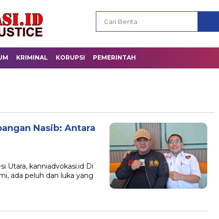
UM
KRIMINAL
KORUPSI
PEMERINTAH
angan Nasib: Antara
i Utara, kanniadvokasi.id Di
mi, ada peluh dan luka yang