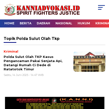
HOME
BERITA
DAERAH
NASIONAL
HUKUM
KRIMIN
Topik
Polda Sulut Olah Tkp
Kriminal
Polda Sulut Olah TKP Kasus
Pengancaman Pakai Senjata Api,
Datangi Rumah Ci Dede di
Ratatotok Timur
Sabtu, 14 Juni 2025 - 14:47 WIB