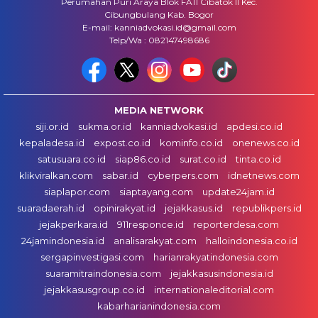
Perumahan Puri Araya Blok FA11 Cibatok II Kec.
Cibungbulang Kab. Bogor
E-mail: kanniadvokasi.id@gmail.com
Telp/Wa : 082147498686
MEDIA NETWORK
siji.or.id
sukma.or.id
kanniadvokasi.id
apdesi.co.id
kepaladesa.id
expost.co.id
kominfo.co.id
onenews.co.id
satusuara.co.id
siap86.co.id
surat.co.id
tinta.co.id
klikviralkan.com
sabar.id
cyberpers.com
idnetnews.com
siaplapor.com
siaptayang.com
update24jam.id
suaradaerah.id
opinirakyat.id
jejakkasus.id
republikpers.id
jejakperkara.id
911responce.id
reporterdesa.com
24jamindonesia.id
analisarakyat.com
halloindonesia.co.id
sergapinvestigasi.com
harianrakyatindonesia.com
suaramitraindonesia.com
jejakkasusindonesia.id
jejakkasusgroup.co.id
internationaleditorial.com
kabarharianindonesia.com