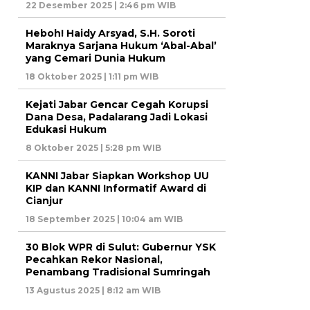
22 Desember 2025 | 2:46 pm WIB
Heboh! Haidy Arsyad, S.H. Soroti
Maraknya Sarjana Hukum ‘Abal-Abal’
yang Cemari Dunia Hukum
18 Oktober 2025 | 1:11 pm WIB
Kejati Jabar Gencar Cegah Korupsi
Dana Desa, Padalarang Jadi Lokasi
Edukasi Hukum
8 Oktober 2025 | 5:28 pm WIB
KANNI Jabar Siapkan Workshop UU
KIP dan KANNI Informatif Award di
Cianjur
18 September 2025 | 10:04 am WIB
30 Blok WPR di Sulut: Gubernur YSK
Pecahkan Rekor Nasional,
Penambang Tradisional Sumringah
13 Agustus 2025 | 8:12 am WIB