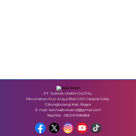
PT. SUKMA UMKM DIGITAL
Perumahan Puri Araya Blok FA11 Cibatok II Kec.
Cibungbulang Kab. Bogor
E-mail: kanniadvokasi.id@gmail.com
Telp/Wa : 082147498686