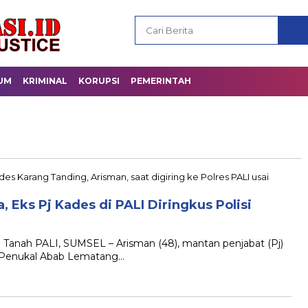
UM
KRIMINAL
KORUPSI
PEMERINTAH
 Eks Pj Kades di PALI Diringkus Polisi
i Tanah PALI, SUMSEL – Arisman (48), mantan penjabat (Pj)
n Penukal Abab Lematang…