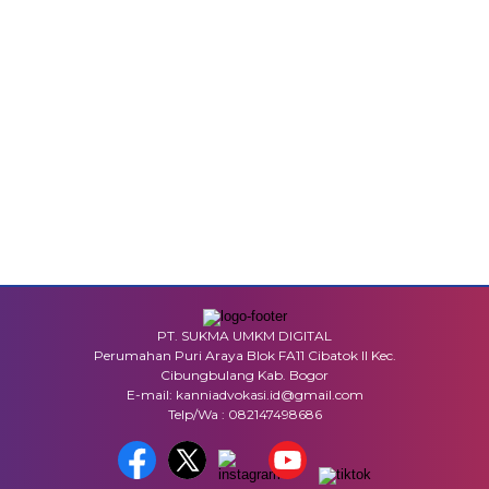
PT. SUKMA UMKM DIGITAL
Perumahan Puri Araya Blok FA11 Cibatok II Kec.
Cibungbulang Kab. Bogor
E-mail: kanniadvokasi.id@gmail.com
Telp/Wa : 082147498686