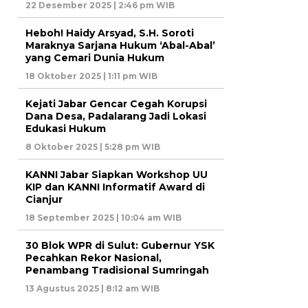
22 Desember 2025 | 2:46 pm WIB
Heboh! Haidy Arsyad, S.H. Soroti
Maraknya Sarjana Hukum ‘Abal-Abal’
yang Cemari Dunia Hukum
18 Oktober 2025 | 1:11 pm WIB
Kejati Jabar Gencar Cegah Korupsi
Dana Desa, Padalarang Jadi Lokasi
Edukasi Hukum
8 Oktober 2025 | 5:28 pm WIB
KANNI Jabar Siapkan Workshop UU
KIP dan KANNI Informatif Award di
Cianjur
18 September 2025 | 10:04 am WIB
30 Blok WPR di Sulut: Gubernur YSK
Pecahkan Rekor Nasional,
Penambang Tradisional Sumringah
13 Agustus 2025 | 8:12 am WIB