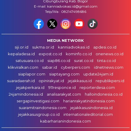
Cibungbulang Kab. Bogor
E-mail: kanniadvokasi.id@gmail.com
Telp/Wa : 082147498686
MEDIA NETWORK
siji.or.id
sukma.or.id
kanniadvokasi.id
apdesi.co.id
kepaladesa.id
expost.co.id
kominfo.co.id
onenews.co.id
satusuara.co.id
siap86.co.id
surat.co.id
tinta.co.id
klikviralkan.com
sabar.id
cyberpers.com
idnetnews.com
siaplapor.com
siaptayang.com
update24jam.id
suaradaerah.id
opinirakyat.id
jejakkasus.id
republikpers.id
jejakperkara.id
911responce.id
reporterdesa.com
24jamindonesia.id
analisarakyat.com
halloindonesia.co.id
sergapinvestigasi.com
harianrakyatindonesia.com
suaramitraindonesia.com
jejakkasusindonesia.id
jejakkasusgroup.co.id
internationaleditorial.com
kabarharianindonesia.com