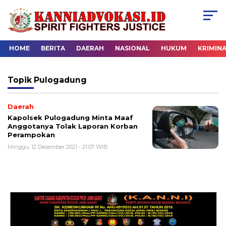
HOME
BERITA
DAERAH
NASIONAL
HUKUM
KRIMIN
Topik
Pulogadung
Daerah
Kapolsek Pulogadung Minta Maaf
Anggotanya Tolak Laporan Korban
Perampokan
Minggu, 12 Desember 2021 - 21:07 WIB