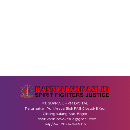
PT. SUKMA UMKM DIGITAL
Perumahan Puri Araya Blok FA11 Cibatok II Kec.
Cibungbulang Kab. Bogor
E-mail: kanniadvokasi.id@gmail.com
Telp/Wa : 082147498686