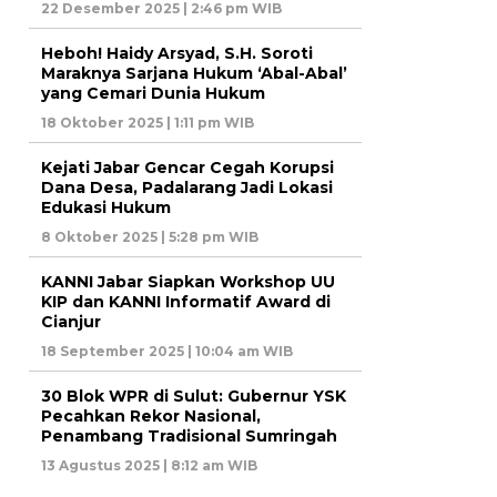
22 Desember 2025 | 2:46 pm WIB
Heboh! Haidy Arsyad, S.H. Soroti
Maraknya Sarjana Hukum ‘Abal-Abal’
yang Cemari Dunia Hukum
18 Oktober 2025 | 1:11 pm WIB
Kejati Jabar Gencar Cegah Korupsi
Dana Desa, Padalarang Jadi Lokasi
Edukasi Hukum
8 Oktober 2025 | 5:28 pm WIB
KANNI Jabar Siapkan Workshop UU
KIP dan KANNI Informatif Award di
Cianjur
18 September 2025 | 10:04 am WIB
30 Blok WPR di Sulut: Gubernur YSK
Pecahkan Rekor Nasional,
Penambang Tradisional Sumringah
13 Agustus 2025 | 8:12 am WIB