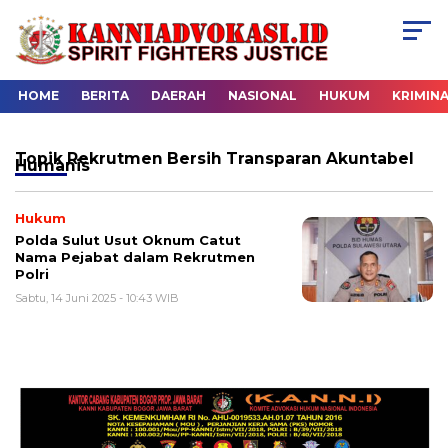
HOME
BERITA
DAERAH
NASIONAL
HUKUM
KRIMIN
Topik
Rekrutmen Bersih Transparan Akuntabel
Humanis
Hukum
Polda Sulut Usut Oknum Catut
Nama Pejabat dalam Rekrutmen
Polri
Sabtu, 14 Juni 2025 - 10:43 WIB