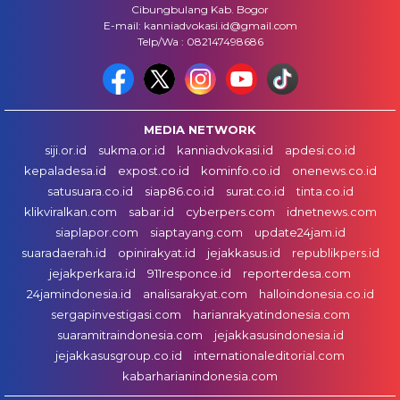
Cibungbulang Kab. Bogor
E-mail: kanniadvokasi.id@gmail.com
Telp/Wa : 082147498686
MEDIA NETWORK
siji.or.id
sukma.or.id
kanniadvokasi.id
apdesi.co.id
kepaladesa.id
expost.co.id
kominfo.co.id
onenews.co.id
satusuara.co.id
siap86.co.id
surat.co.id
tinta.co.id
klikviralkan.com
sabar.id
cyberpers.com
idnetnews.com
siaplapor.com
siaptayang.com
update24jam.id
suaradaerah.id
opinirakyat.id
jejakkasus.id
republikpers.id
jejakperkara.id
911responce.id
reporterdesa.com
24jamindonesia.id
analisarakyat.com
halloindonesia.co.id
sergapinvestigasi.com
harianrakyatindonesia.com
suaramitraindonesia.com
jejakkasusindonesia.id
jejakkasusgroup.co.id
internationaleditorial.com
kabarharianindonesia.com