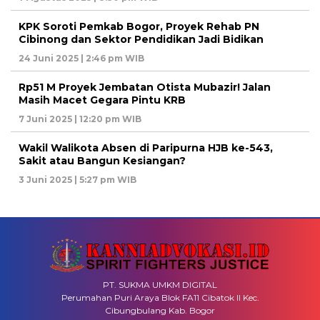
KPK Soroti Pemkab Bogor, Proyek Rehab PN
Cibinong dan Sektor Pendidikan Jadi Bidikan
24 Juni 2025 | 2:46 pm WIB
Rp51 M Proyek Jembatan Otista Mubazir! Jalan
Masih Macet Gegara Pintu KRB
7 Juni 2025 | 12:20 pm WIB
Wakil Walikota Absen di Paripurna HJB ke-543,
Sakit atau Bangun Kesiangan?
3 Juni 2025 | 5:27 pm WIB
PT. SUKMA UMKM DIGITAL
Perumahan Puri Araya Blok FA11 Cibatok II Kec.
Cibungbulang Kab. Bogor