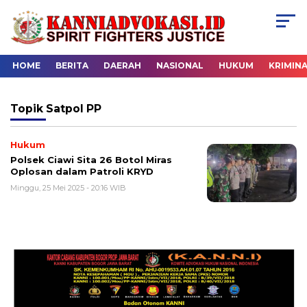
HOME
BERITA
DAERAH
NASIONAL
HUKUM
KRIMIN
Topik
Satpol PP
Hukum
Polsek Ciawi Sita 26 Botol Miras
Oplosan dalam Patroli KRYD
Minggu, 25 Mei 2025 - 20:16 WIB