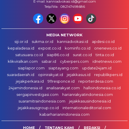
E-mail: kanniadvokasi.id@gmail.com
Telp/Wa : 082147498686
MEDIA NETWORK
siji.or.id
sukma.or.id
kanniadvokasi.id
apdesi.co.id
kepaladesa.id
expost.co.id
kominfo.co.id
onenews.co.id
satusuara.co.id
siap86.co.id
surat.co.id
tinta.co.id
klikviralkan.com
sabar.id
cyberpers.com
idnetnews.com
siaplapor.com
siaptayang.com
update24jam.id
suaradaerah.id
opinirakyat.id
jejakkasus.id
republikpers.id
jejakperkara.id
911responce.id
reporterdesa.com
24jamindonesia.id
analisarakyat.com
halloindonesia.co.id
sergapinvestigasi.com
harianrakyatindonesia.com
suaramitraindonesia.com
jejakkasusindonesia.id
jejakkasusgroup.co.id
internationaleditorial.com
kabarharianindonesia.com
HOME
TENTANG KAMI
REDAKSI