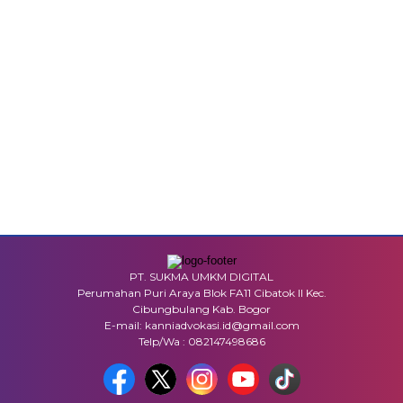
PT. SUKMA UMKM DIGITAL
Perumahan Puri Araya Blok FA11 Cibatok II Kec.
Cibungbulang Kab. Bogor
E-mail: kanniadvokasi.id@gmail.com
Telp/Wa : 082147498686