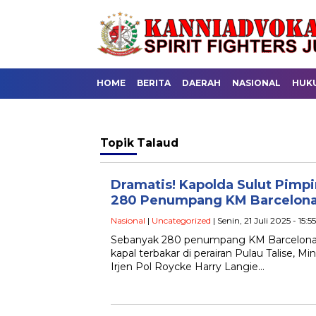
HOME
BERITA
DAERAH
NASIONAL
HUK
Topik
Talaud
Dramatis! Kapolda Sulut Pimp
280 Penumpang KM Barcelona
Nasional
|
Uncategorized
| Senin, 21 Juli 2025 - 15:
Sebanyak 280 penumpang KM Barcelona VA
kapal terbakar di perairan Pulau Talise, M
Irjen Pol Roycke Harry Langie…