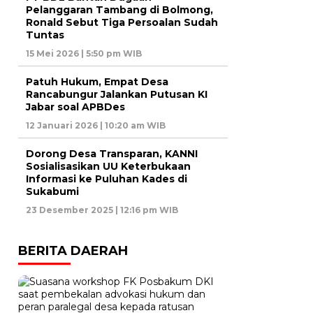
Pelanggaran Tambang di Bolmong,
Ronald Sebut Tiga Persoalan Sudah
Tuntas
15 Mei 2026 | 5:50 pm WIB
Patuh Hukum, Empat Desa
Rancabungur Jalankan Putusan KI
Jabar soal APBDes
12 Januari 2026 | 10:20 am WIB
Dorong Desa Transparan, KANNI
Sosialisasikan UU Keterbukaan
Informasi ke Puluhan Kades di
Sukabumi
23 Desember 2025 | 12:16 pm WIB
BERITA DAERAH