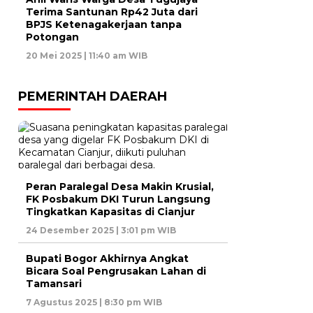
Terima Santunan Rp42 Juta dari
BPJS Ketenagakerjaan tanpa
Potongan
20 Mei 2025 | 11:40 am WIB
PEMERINTAH DAERAH
Peran Paralegal Desa Makin Krusial,
FK Posbakum DKI Turun Langsung
Tingkatkan Kapasitas di Cianjur
24 Desember 2025 | 3:01 pm WIB
Bupati Bogor Akhirnya Angkat
Bicara Soal Pengrusakan Lahan di
Tamansari
7 Agustus 2025 | 8:30 pm WIB