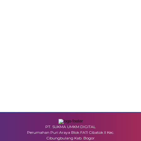
PT. SUKMA UMKM DIGITAL
Perumahan Puri Araya Blok FA11 Cibatok II Kec.
Cibungbulang Kab. Bogor