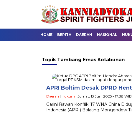
HOME
BERITA
DAERAH
NASIONAL
HUK
Topik
Tambang Emas Kotabunan
APRI Boltim Desak DPRD Henti
Daerah
|
Hukum
| Jumat, 13 Juni 2025 - 17:38 WIB
Garini Rawan Konflik, 17 WNA China Di
Indonesia (APRI) Bolaang Mongondow T