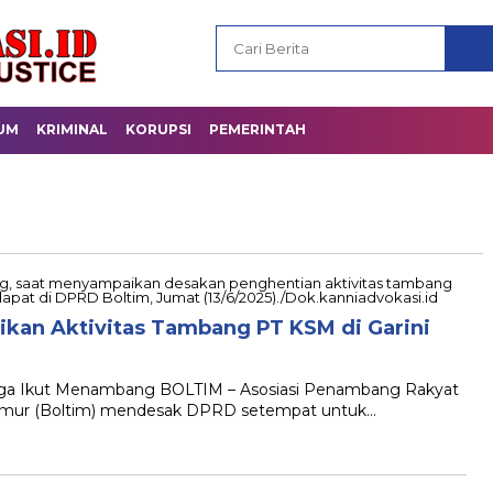
UM
KRIMINAL
KORUPSI
PEMERINTAH
kan Aktivitas Tambang PT KSM di Garini
duga Ikut Menambang BOLTIM – Asosiasi Penambang Rakyat
imur (Boltim) mendesak DPRD setempat untuk…