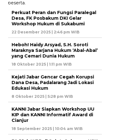
Perkuat Peran dan Fungsi Paralegal
Desa, FK Posbakum DKI Gelar
Workshop Hukum di Sukabumi
22 Desember 2025 | 2:46 pm WIB
Heboh! Haidy Arsyad, S.H. Soroti
Maraknya Sarjana Hukum ‘Abal-Abal’
yang Cemari Dunia Hukum
18 Oktober 2025 | 1:11 pm WIB
Kejati Jabar Gencar Cegah Korupsi
Dana Desa, Padalarang Jadi Lokasi
Edukasi Hukum
8 Oktober 2025 | 5:28 pm WIB
KANNI Jabar Siapkan Workshop UU
KIP dan KANNI Informatif Award di
Cianjur
18 September 2025 | 10:04 am WIB