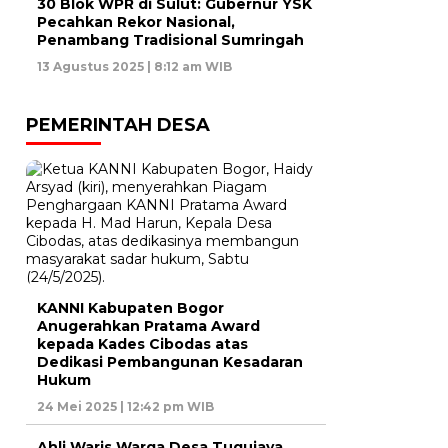
30 Blok WPR di Sulut: Gubernur YSK
Pecahkan Rekor Nasional,
Penambang Tradisional Sumringah
13 Agustus 2025 | 8:12 am WIB
PEMERINTAH DESA
KANNI Kabupaten Bogor
Anugerahkan Pratama Award
kepada Kades Cibodas atas
Dedikasi Pembangunan Kesadaran
Hukum
24 Mei 2025 | 12:42 pm WIB
Ahli Waris Warga Desa Tugujaya