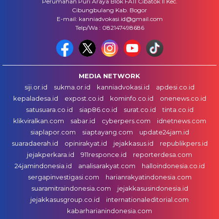
Perumahan Puri Araya Blok FA11 Cibatok II Kec.
Cibungbulang Kab. Bogor
E-mail: kanniadvokasi.id@gmail.com
Telp/Wa : 082147498686
MEDIA NETWORK
siji.or.id
sukma.or.id
kanniadvokasi.id
apdesi.co.id
kepaladesa.id
expost.co.id
kominfo.co.id
onenews.co.id
satusuara.co.id
siap86.co.id
surat.co.id
tinta.co.id
klikviralkan.com
sabar.id
cyberpers.com
idnetnews.com
siaplapor.com
siaptayang.com
update24jam.id
suaradaerah.id
opinirakyat.id
jejakkasus.id
republikpers.id
jejakperkara.id
911responce.id
reporterdesa.com
24jamindonesia.id
analisarakyat.com
halloindonesia.co.id
sergapinvestigasi.com
harianrakyatindonesia.com
suaramitraindonesia.com
jejakkasusindonesia.id
jejakkasusgroup.co.id
internationaleditorial.com
kabarharianindonesia.com