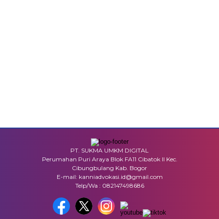
PT. SUKMA UMKM DIGITAL
Perumahan Puri Araya Blok FA11 Cibatok II Kec.
Cibungbulang Kab. Bogor
E-mail: kanniadvokasi.id@gmail.com
Telp/Wa : 082147498686