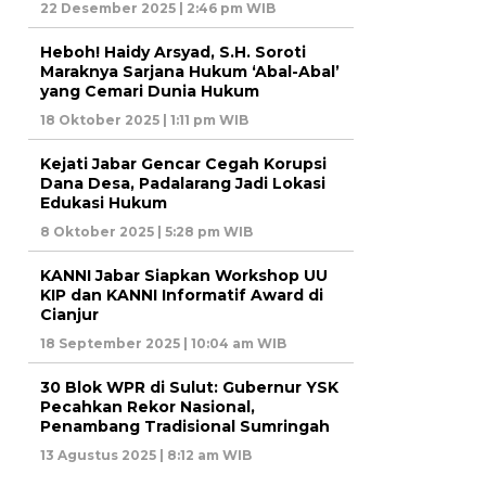
22 Desember 2025 | 2:46 pm WIB
Heboh! Haidy Arsyad, S.H. Soroti
Maraknya Sarjana Hukum ‘Abal-Abal’
yang Cemari Dunia Hukum
18 Oktober 2025 | 1:11 pm WIB
Kejati Jabar Gencar Cegah Korupsi
Dana Desa, Padalarang Jadi Lokasi
Edukasi Hukum
8 Oktober 2025 | 5:28 pm WIB
KANNI Jabar Siapkan Workshop UU
KIP dan KANNI Informatif Award di
Cianjur
18 September 2025 | 10:04 am WIB
30 Blok WPR di Sulut: Gubernur YSK
Pecahkan Rekor Nasional,
Penambang Tradisional Sumringah
13 Agustus 2025 | 8:12 am WIB