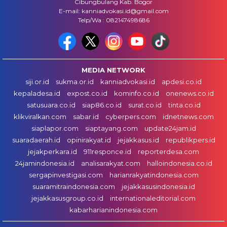
Cibungbulang Kab. Bogor
E-mail: kanniadvokasi.id@gmail.com
Telp/Wa : 082147498686
MEDIA NETWORK
siji.or.id
sukma.or.id
kanniadvokasi.id
apdesi.co.id
kepaladesa.id
expost.co.id
kominfo.co.id
onenews.co.id
satusuara.co.id
siap86.co.id
surat.co.id
tinta.co.id
klikviralkan.com
sabar.id
cyberpers.com
idnetnews.com
siaplapor.com
siaptayang.com
update24jam.id
suaradaerah.id
opinirakyat.id
jejakkasus.id
republikpers.id
jejakperkara.id
911responce.id
reporterdesa.com
24jamindonesia.id
analisarakyat.com
halloindonesia.co.id
sergapinvestigasi.com
harianrakyatindonesia.com
suaramitraindonesia.com
jejakkasusindonesia.id
jejakkasusgroup.co.id
internationaleditorial.com
kabarharianindonesia.com