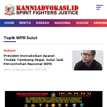
HOME
BERITA
DAERAH
NASIONAL
HUKUM
KRIMIN
Topik
WPR Sulut
Hukum
Presiden Instruksikan Aparat
Tindak Tambang Ilegal, Sulut Jadi
Percontohan Nasional WPR
Senin, 25 Agustus 2025 - 16:31 WIB