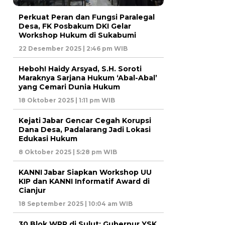
Perkuat Peran dan Fungsi Paralegal
Desa, FK Posbakum DKI Gelar
Workshop Hukum di Sukabumi
22 Desember 2025 | 2:46 pm WIB
Heboh! Haidy Arsyad, S.H. Soroti
Maraknya Sarjana Hukum ‘Abal-Abal’
yang Cemari Dunia Hukum
18 Oktober 2025 | 1:11 pm WIB
Kejati Jabar Gencar Cegah Korupsi
Dana Desa, Padalarang Jadi Lokasi
Edukasi Hukum
8 Oktober 2025 | 5:28 pm WIB
KANNI Jabar Siapkan Workshop UU
KIP dan KANNI Informatif Award di
Cianjur
18 September 2025 | 10:04 am WIB
30 Blok WPR di Sulut: Gubernur YSK