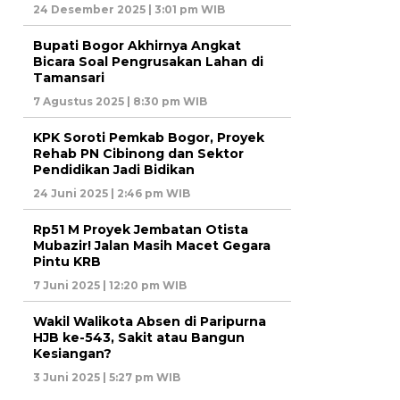
24 Desember 2025 | 3:01 pm WIB
Bupati Bogor Akhirnya Angkat
Bicara Soal Pengrusakan Lahan di
Tamansari
7 Agustus 2025 | 8:30 pm WIB
KPK Soroti Pemkab Bogor, Proyek
Rehab PN Cibinong dan Sektor
Pendidikan Jadi Bidikan
24 Juni 2025 | 2:46 pm WIB
Rp51 M Proyek Jembatan Otista
Mubazir! Jalan Masih Macet Gegara
Pintu KRB
7 Juni 2025 | 12:20 pm WIB
Wakil Walikota Absen di Paripurna
HJB ke-543, Sakit atau Bangun
Kesiangan?
3 Juni 2025 | 5:27 pm WIB