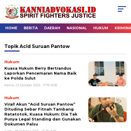
HOME
BERITA
DAERAH
NASIONAL
HUKUM
KRIMIN
Topik
Acid Suruan Pantow
Hukum
Kuasa Hukum Berry Bertrandus
Laporkan Pencemaran Nama Baik
ke Polda Sulut
Kamis, 23 Oktober 2025 - 17:19 WIB
Hukum
Viral! Akun “Acid Suruan Pantow”
Dituding Sebar Fitnah Tambang
Ratatotok, Kuasa Hukum: Dia Tak
Punya Legal Standing dan Gunakan
Dokumen Palsu