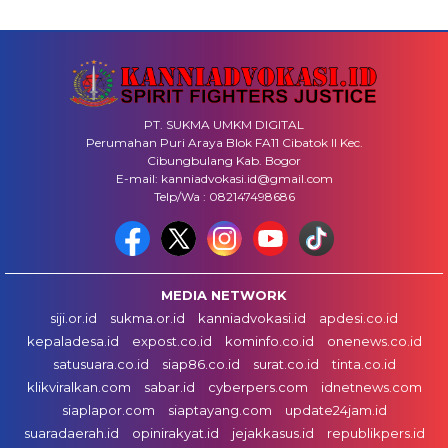
PT. SUKMA UMKM DIGITAL
Perumahan Puri Araya Blok FA11 Cibatok II Kec.
Cibungbulang Kab. Bogor
E-mail: kanniadvokasi.id@gmail.com
Telp/Wa : 082147498686
MEDIA NETWORK
siji.or.id
sukma.or.id
kanniadvokasi.id
apdesi.co.id
kepaladesa.id
expost.co.id
kominfo.co.id
onenews.co.id
satusuara.co.id
siap86.co.id
surat.co.id
tinta.co.id
klikviralkan.com
sabar.id
cyberpers.com
idnetnews.com
siaplapor.com
siaptayang.com
update24jam.id
suaradaerah.id
opinirakyat.id
jejakkasus.id
republikpers.id