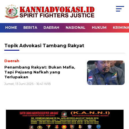
HOME
BERITA
DAERAH
NASIONAL
HUKUM
KRIMIN
Topik
Advokasi Tambang Rakyat
Daerah
Penambang Rakyat: Bukan Mafia,
Tapi Pejuang Nafkah yang
Terlupakan
Jumat, 13 Juni 2025 - 16:41 WIB