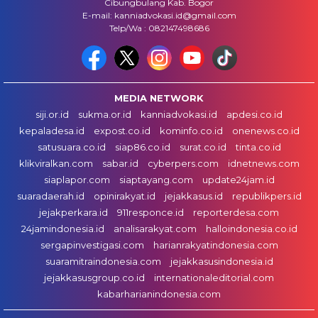
Cibungbulang Kab. Bogor
E-mail: kanniadvokasi.id@gmail.com
Telp/Wa : 082147498686
MEDIA NETWORK
siji.or.id
sukma.or.id
kanniadvokasi.id
apdesi.co.id
kepaladesa.id
expost.co.id
kominfo.co.id
onenews.co.id
satusuara.co.id
siap86.co.id
surat.co.id
tinta.co.id
klikviralkan.com
sabar.id
cyberpers.com
idnetnews.com
siaplapor.com
siaptayang.com
update24jam.id
suaradaerah.id
opinirakyat.id
jejakkasus.id
republikpers.id
jejakperkara.id
911responce.id
reporterdesa.com
24jamindonesia.id
analisarakyat.com
halloindonesia.co.id
sergapinvestigasi.com
harianrakyatindonesia.com
suaramitraindonesia.com
jejakkasusindonesia.id
jejakkasusgroup.co.id
internationaleditorial.com
kabarharianindonesia.com