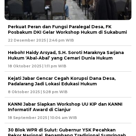
Perkuat Peran dan Fungsi Paralegal Desa, FK
Posbakum DKI Gelar Workshop Hukum di Sukabumi
22 Desember 2025 | 2:46 pm WIB
Heboh! Haidy Arsyad, S.H. Soroti Maraknya Sarjana
Hukum ‘Abal-Abal’ yang Cemari Dunia Hukum
18 Oktober 2025 | 1:11 pm WIB
Kejati Jabar Gencar Cegah Korupsi Dana Desa,
Padalarang Jadi Lokasi Edukasi Hukum
8 Oktober 2025 | 5:28 pm WIB
KANNI Jabar Siapkan Workshop UU KIP dan KANNI
Informatif Award di Cianjur
18 September 2025 | 10:04 am WIB
30 Blok WPR di Sulut: Gubernur YSK Pecahkan
Rekor Nasional, Penambang Tradisional Sumringah