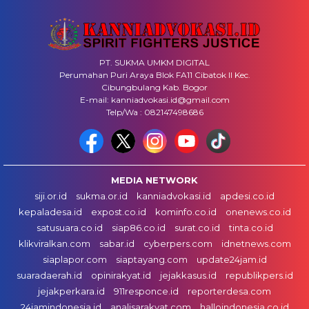
PT. SUKMA UMKM DIGITAL
Perumahan Puri Araya Blok FA11 Cibatok II Kec.
Cibungbulang Kab. Bogor
E-mail: kanniadvokasi.id@gmail.com
Telp/Wa : 082147498686
MEDIA NETWORK
siji.or.id
sukma.or.id
kanniadvokasi.id
apdesi.co.id
kepaladesa.id
expost.co.id
kominfo.co.id
onenews.co.id
satusuara.co.id
siap86.co.id
surat.co.id
tinta.co.id
klikviralkan.com
sabar.id
cyberpers.com
idnetnews.com
siaplapor.com
siaptayang.com
update24jam.id
suaradaerah.id
opinirakyat.id
jejakkasus.id
republikpers.id
jejakperkara.id
911responce.id
reporterdesa.com
24jamindonesia.id
analisarakyat.com
halloindonesia.co.id