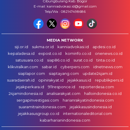
Cibungbulang Kab. Bogor
E-mail: kanniadvokasi.id@gmail.com
Telp/Wa : 082147498686
MEDIA NETWORK
siji.or.id
sukma.or.id
kanniadvokasi.id
apdesi.co.id
kepaladesa.id
expost.co.id
kominfo.co.id
onenews.co.id
satusuara.co.id
siap86.co.id
surat.co.id
tinta.co.id
klikviralkan.com
sabar.id
cyberpers.com
idnetnews.com
siaplapor.com
siaptayang.com
update24jam.id
suaradaerah.id
opinirakyat.id
jejakkasus.id
republikpers.id
jejakperkara.id
911responce.id
reporterdesa.com
24jamindonesia.id
analisarakyat.com
halloindonesia.co.id
sergapinvestigasi.com
harianrakyatindonesia.com
suaramitraindonesia.com
jejakkasusindonesia.id
jejakkasusgroup.co.id
internationaleditorial.com
kabarharianindonesia.com