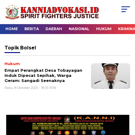
HOME
BERITA
DAERAH
NASIONAL
HUKUM
KRIMIN
Topik
Bolsel
Hukum
Empat Perangkat Desa Tobayagan
Induk Dipecat Sepihak, Warga
Geram: Sangadi Seenaknya
Rabu, 8 Oktober 2025 - 18:33 WIB