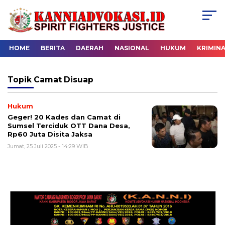
HOME
BERITA
DAERAH
NASIONAL
HUKUM
KRIMIN
Topik
Camat Disuap
Hukum
Geger! 20 Kades dan Camat di
Sumsel Terciduk OTT Dana Desa,
Rp60 Juta Disita Jaksa
Jumat, 25 Juli 2025 - 14:29 WIB