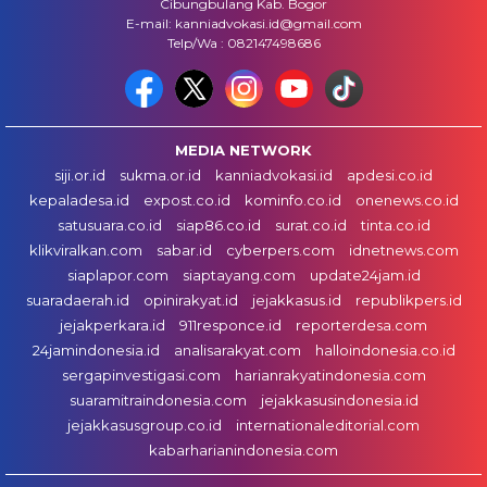
Cibungbulang Kab. Bogor
E-mail: kanniadvokasi.id@gmail.com
Telp/Wa : 082147498686
MEDIA NETWORK
siji.or.id
sukma.or.id
kanniadvokasi.id
apdesi.co.id
kepaladesa.id
expost.co.id
kominfo.co.id
onenews.co.id
satusuara.co.id
siap86.co.id
surat.co.id
tinta.co.id
klikviralkan.com
sabar.id
cyberpers.com
idnetnews.com
siaplapor.com
siaptayang.com
update24jam.id
suaradaerah.id
opinirakyat.id
jejakkasus.id
republikpers.id
jejakperkara.id
911responce.id
reporterdesa.com
24jamindonesia.id
analisarakyat.com
halloindonesia.co.id
sergapinvestigasi.com
harianrakyatindonesia.com
suaramitraindonesia.com
jejakkasusindonesia.id
jejakkasusgroup.co.id
internationaleditorial.com
kabarharianindonesia.com